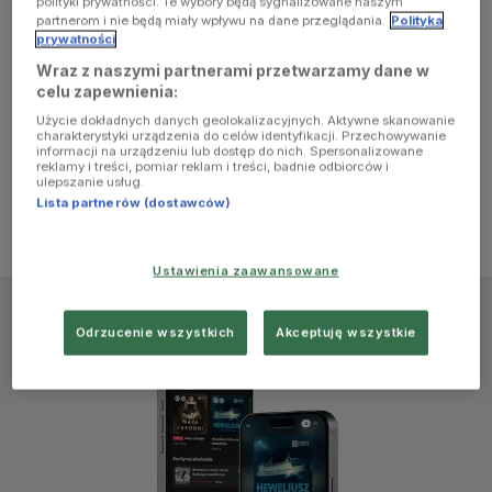
polityki prywatności. Te wybory będą sygnalizowane naszym
browser
partnerom i nie będą miały wpływu na dane przeglądania.
Polityka
prywatności
Wraz z naszymi partnerami przetwarzamy dane w
console for
celu zapewnienia:
Użycie dokładnych danych geolokalizacyjnych. Aktywne skanowanie
more
charakterystyki urządzenia do celów identyfikacji. Przechowywanie
informacji na urządzeniu lub dostęp do nich. Spersonalizowane
reklamy i treści, pomiar reklam i treści, badnie odbiorców i
information)
.
ulepszanie usług.
Lista partnerów (dostawców)
Ustawienia zaawansowane
Odrzucenie wszystkich
Akceptuję wszystkie