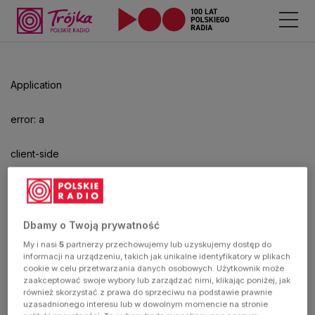
Application
error: a
client-side
exception
has
Dbamy o Twoją prywatność
My i nasi
5
partnerzy przechowujemy lub uzyskujemy dostęp do
occurred
informacji na urządzeniu, takich jak unikalne identyfikatory w plikach
cookie w celu przetwarzania danych osobowych. Użytkownik może
zaakceptować swoje wybory lub zarządzać nimi, klikając poniżej, jak
(see the
również skorzystać z prawa do sprzeciwu na podstawie prawnie
uzasadnionego interesu lub w dowolnym momencie na stronie