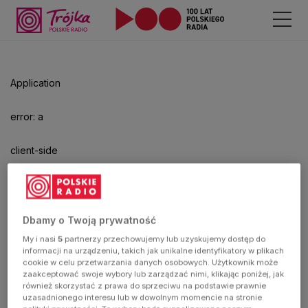
Odtwarzacz
jest
gotowy.
Kliknij
Application
aby
odtwarzać.
error: a
client-side
exception
has
Dbamy o Twoją prywatność
My i nasi
5
partnerzy przechowujemy lub uzyskujemy dostęp do
occurred
informacji na urządzeniu, takich jak unikalne identyfikatory w plikach
cookie w celu przetwarzania danych osobowych. Użytkownik może
zaakceptować swoje wybory lub zarządzać nimi, klikając poniżej, jak
(see the
również skorzystać z prawa do sprzeciwu na podstawie prawnie
uzasadnionego interesu lub w dowolnym momencie na stronie