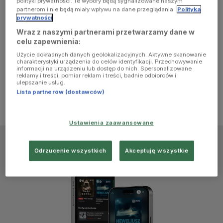
polityki prywatności. Te wybory będą sygnalizowane naszym
browser
partnerom i nie będą miały wpływu na dane przeglądania.
Polityka
prywatności
Wraz z naszymi partnerami przetwarzamy dane w
console for
celu zapewnienia:
Użycie dokładnych danych geolokalizacyjnych. Aktywne skanowanie
more
charakterystyki urządzenia do celów identyfikacji. Przechowywanie
informacji na urządzeniu lub dostęp do nich. Spersonalizowane
reklamy i treści, pomiar reklam i treści, badnie odbiorców i
information)
.
ulepszanie usług.
Lista partnerów (dostawców)
Ustawienia zaawansowane
Odrzucenie wszystkich
Akceptuję wszystkie