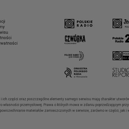
cji
amy
wisu
tności
ywatności
e
ały i ich części oraz poszczególne elementy samego serwisu mają charakter utworó
wo własności przemysłowej. Prawa o których mowa w zdaniu poprzedzającym przysł
zpowszechnianie materiałów zamieszczonych w serwisie, zarówno w części, jak i w