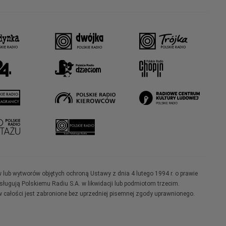
w lub wytworów objętych ochroną Ustawy z dnia 4 lutego 1994 r. o prawie
ugują Polskiemu Radiu S.A. w likwidacji lub podmiotom trzecim.
 całości jest zabronione bez uprzedniej pisemnej zgody uprawnionego.