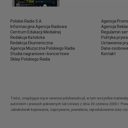
Polskie Radio S.A.
Agencja Promo
Informacyjna Agencja Radiowa
Agencja Rekl
Centrum Edukacji Medialnej
Regulamin ser
Redakcja Katolicka
Polityka prywa
Redakcja Ekumeniczna
Ustawienia pr
Agencja Muzyczna Polskiego Radia
Dane osobow
Studia nagraniowe i koncertowe
Kontakt
Sklep Polskiego Radia
Treści, znajdujące się w serwisie polskieradio.pl, w tym wszystkie materi
autorskim i prawach pokrewnych lub Ustawy z dnia 30 czerwca 2000 r. Pra
Jakiekolwiek kopiowanie, zapisywanie, powielanie, reprodukowanie oraz ro