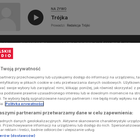
NA ŻYWO
Trójka
Prowadzi:
Redakcja Trójki
UŁY
PLAYLISTA
LISTA PRZEBOJÓW TRÓJKI
 Twoją prywatność
artnerzy przechowujemy lub uzyskujemy dostęp do informacji na urządzeniu, ta
dentyfikatory w plikach cookie w celu przetwarzania danych osobowych. Użytkow
ć swoje wybory lub zarządzać nimi, klikając poniżej, jak również skorzystać z 
na podstawie prawnie uzasadnionego interesu lub w dowolnym momencie na stron
i. Te wybory będą sygnalizowane naszym partnerom i nie będą miały wpływu na 
ia.
Polityka prywatności
aszymi partnerami przetwarzamy dane w celu zapewnienia:
ładnych danych geolokalizacyjnych. Aktywne skanowanie charakterystyki urządz
ji. Przechowywanie informacji na urządzeniu lub dostęp do nich. Spersonalizowa
iar reklam i treści, badnie odbiorców i ulepszanie usług.
tnerów (dostawców)