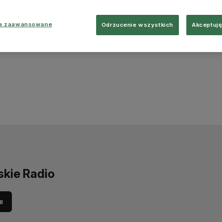
ia zaawansowane
Odrzucenie wszystkich
Akceptuję
skie Radio
e