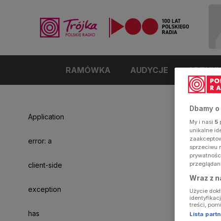
RAMÓWKA
AUDYCJE
ARTYK
Dbamy o
Application
My i nasi
5
p
unikalne i
zaakceptowa
error: a
sprzeciwu 
prywatnośc
przeglądan
client-side
Wraz z n
exception
Użycie dok
identyfikac
treści, pom
has
Lista par