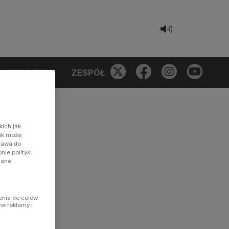
KONKURSY
ZESPÓŁ
kich jak
nik może
prawa do
ie polityki
dane
enia do celów
ne reklamy i