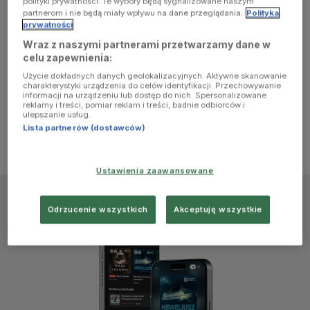
polityki prywatności. Te wybory będą sygnalizowane naszym
browser
partnerom i nie będą miały wpływu na dane przeglądania.
Polityka
prywatności
Wraz z naszymi partnerami przetwarzamy dane w
console for
celu zapewnienia:
Użycie dokładnych danych geolokalizacyjnych. Aktywne skanowanie
more
charakterystyki urządzenia do celów identyfikacji. Przechowywanie
informacji na urządzeniu lub dostęp do nich. Spersonalizowane
reklamy i treści, pomiar reklam i treści, badnie odbiorców i
information)
.
ulepszanie usług.
Lista partnerów (dostawców)
Ustawienia zaawansowane
Odrzucenie wszystkich
Akceptuję wszystkie