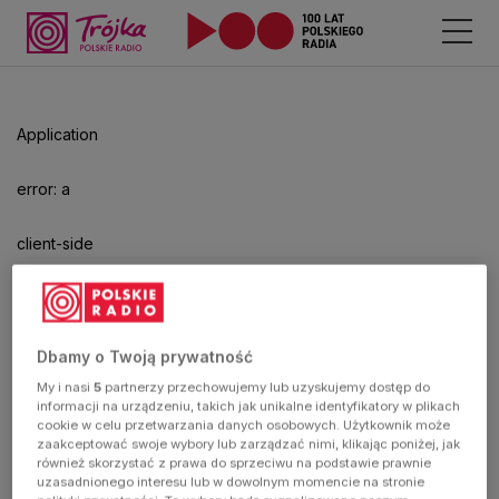
Odtwarzacz
jest
gotowy.
Kliknij
Application
aby
odtwarzać.
error: a
client-side
exception
has
Dbamy o Twoją prywatność
My i nasi
5
partnerzy przechowujemy lub uzyskujemy dostęp do
occurred
informacji na urządzeniu, takich jak unikalne identyfikatory w plikach
cookie w celu przetwarzania danych osobowych. Użytkownik może
zaakceptować swoje wybory lub zarządzać nimi, klikając poniżej, jak
(see the
również skorzystać z prawa do sprzeciwu na podstawie prawnie
uzasadnionego interesu lub w dowolnym momencie na stronie