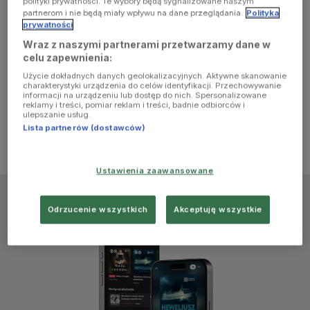
polityki prywatności. Te wybory będą sygnalizowane naszym
browser
partnerom i nie będą miały wpływu na dane przeglądania.
Polityka
prywatności
Wraz z naszymi partnerami przetwarzamy dane w
console for
celu zapewnienia:
Użycie dokładnych danych geolokalizacyjnych. Aktywne skanowanie
more
charakterystyki urządzenia do celów identyfikacji. Przechowywanie
informacji na urządzeniu lub dostęp do nich. Spersonalizowane
reklamy i treści, pomiar reklam i treści, badnie odbiorców i
information)
.
ulepszanie usług.
Lista partnerów (dostawców)
Ustawienia zaawansowane
Odrzucenie wszystkich
Akceptuję wszystkie