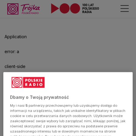
Application
error: a
client-side
exception
has
Dbamy o Twoją prywatność
My i nasi
5
partnerzy przechowujemy lub uzyskujemy dostęp do
occurred
informacji na urządzeniu, takich jak unikalne identyfikatory w plikach
cookie w celu przetwarzania danych osobowych. Użytkownik może
zaakceptować swoje wybory lub zarządzać nimi, klikając poniżej, jak
(see the
również skorzystać z prawa do sprzeciwu na podstawie prawnie
uzasadnionego interesu lub w dowolnym momencie na stronie