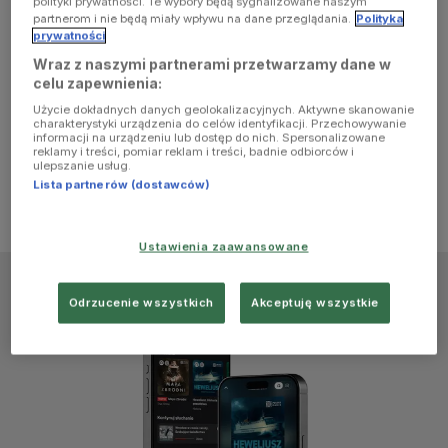
polityki prywatności. Te wybory będą sygnalizowane naszym
browser
partnerom i nie będą miały wpływu na dane przeglądania.
Polityka
prywatności
Wraz z naszymi partnerami przetwarzamy dane w
console for
celu zapewnienia:
Użycie dokładnych danych geolokalizacyjnych. Aktywne skanowanie
more
charakterystyki urządzenia do celów identyfikacji. Przechowywanie
informacji na urządzeniu lub dostęp do nich. Spersonalizowane
reklamy i treści, pomiar reklam i treści, badnie odbiorców i
information)
.
ulepszanie usług.
Lista partnerów (dostawców)
Ustawienia zaawansowane
Odrzucenie wszystkich
Akceptuję wszystkie