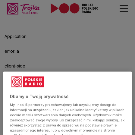
Application
error: a
client-side
exception
has
Dbamy o Twoją prywatność
My i nasi
5
partnerzy przechowujemy lub uzyskujemy dostęp do
occurred
informacji na urządzeniu, takich jak unikalne identyfikatory w plikach
cookie w celu przetwarzania danych osobowych. Użytkownik może
zaakceptować swoje wybory lub zarządzać nimi, klikając poniżej, jak
(see the
również skorzystać z prawa do sprzeciwu na podstawie prawnie
uzasadnionego interesu lub w dowolnym momencie na stronie