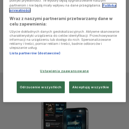
polityki prywatności. Te wybory będą sygnalizowane naszym
browser
partnerom i nie będą miały wpływu na dane przeglądania.
Polityka
prywatności
Wraz z naszymi partnerami przetwarzamy dane w
console for
celu zapewnienia:
Użycie dokładnych danych geolokalizacyjnych. Aktywne skanowanie
more
charakterystyki urządzenia do celów identyfikacji. Przechowywanie
informacji na urządzeniu lub dostęp do nich. Spersonalizowane
reklamy i treści, pomiar reklam i treści, badnie odbiorców i
information)
.
ulepszanie usług.
Lista partnerów (dostawców)
Ustawienia zaawansowane
Odrzucenie wszystkich
Akceptuję wszystkie