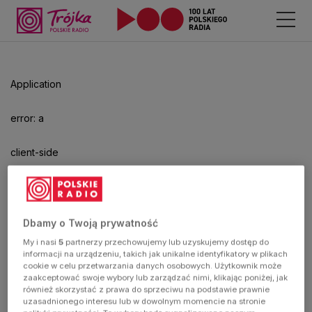
Odtwarzacz
jest
gotowy.
Kliknij
Application
aby
odtwarzać.
error: a
client-side
exception
has
Dbamy o Twoją prywatność
My i nasi
5
partnerzy przechowujemy lub uzyskujemy dostęp do
occurred
informacji na urządzeniu, takich jak unikalne identyfikatory w plikach
cookie w celu przetwarzania danych osobowych. Użytkownik może
zaakceptować swoje wybory lub zarządzać nimi, klikając poniżej, jak
(see the
również skorzystać z prawa do sprzeciwu na podstawie prawnie
uzasadnionego interesu lub w dowolnym momencie na stronie