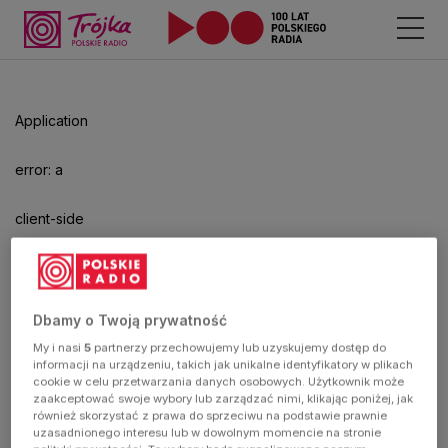
Odtwarzacz
jest
gotowy.
Kliknij
Application
aby
odtwarzać.
error: a
client-side
exception
has
Dbamy o Twoją prywatność
My i nasi
5
partnerzy przechowujemy lub uzyskujemy dostęp do
occurred
informacji na urządzeniu, takich jak unikalne identyfikatory w plikach
cookie w celu przetwarzania danych osobowych. Użytkownik może
zaakceptować swoje wybory lub zarządzać nimi, klikając poniżej, jak
(see the
również skorzystać z prawa do sprzeciwu na podstawie prawnie
uzasadnionego interesu lub w dowolnym momencie na stronie