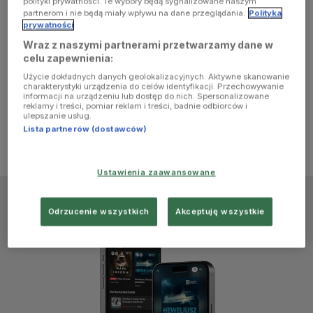
polityki prywatności. Te wybory będą sygnalizowane naszym
browser
partnerom i nie będą miały wpływu na dane przeglądania.
Polityka
prywatności
Wraz z naszymi partnerami przetwarzamy dane w
console for
celu zapewnienia:
Użycie dokładnych danych geolokalizacyjnych. Aktywne skanowanie
more
charakterystyki urządzenia do celów identyfikacji. Przechowywanie
informacji na urządzeniu lub dostęp do nich. Spersonalizowane
reklamy i treści, pomiar reklam i treści, badnie odbiorców i
information)
.
ulepszanie usług.
Lista partnerów (dostawców)
Ustawienia zaawansowane
Odrzucenie wszystkich
Akceptuję wszystkie