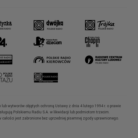
w lub wytworów objętych ochroną Ustawy z dnia 4 lutego 1994 r. o prawie
ugują Polskiemu Radiu S.A. w likwidacji lub podmiotom trzecim.
 całości jest zabronione bez uprzedniej pisemnej zgody uprawnionego.