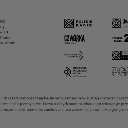
cji
amy
wisu
tności
ywatności
e
ały i ich części oraz poszczególne elementy samego serwisu mają charakter utworó
wo własności przemysłowej. Prawa o których mowa w zdaniu poprzedzającym przysł
zpowszechnianie materiałów zamieszczonych w serwisie, zarówno w części, jak i w