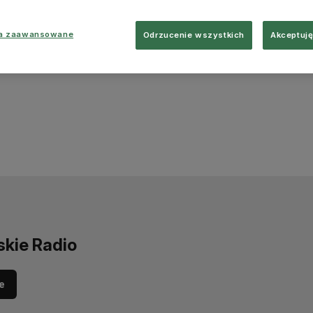
ia zaawansowane
Odrzucenie wszystkich
Akceptuję
skie Radio
e