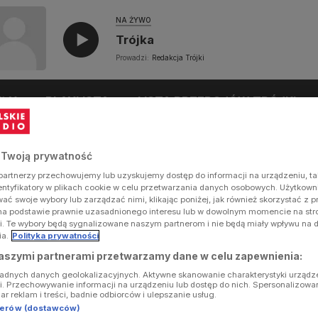
NA ŻYWO
Trójka
Prowadzi:
Redakcja Trójki
UŁY
PLAYLISTA
LISTA PRZEBOJÓW TRÓJKI
 Twoją prywatność
artnerzy przechowujemy lub uzyskujemy dostęp do informacji na urządzeniu, ta
dentyfikatory w plikach cookie w celu przetwarzania danych osobowych. Użytkow
ć swoje wybory lub zarządzać nimi, klikając poniżej, jak również skorzystać z 
na podstawie prawnie uzasadnionego interesu lub w dowolnym momencie na stron
i. Te wybory będą sygnalizowane naszym partnerom i nie będą miały wpływu na 
ia.
Polityka prywatności
aszymi partnerami przetwarzamy dane w celu zapewnienia:
ładnych danych geolokalizacyjnych. Aktywne skanowanie charakterystyki urządz
ji. Przechowywanie informacji na urządzeniu lub dostęp do nich. Spersonalizowa
iar reklam i treści, badnie odbiorców i ulepszanie usług.
tnerów (dostawców)