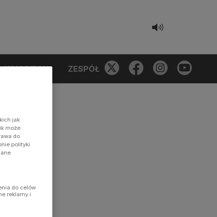
KONKURSY
ZESPÓŁ
kich jak
nik może
prawa do
ie polityki
dane
enia do celów
ne reklamy i