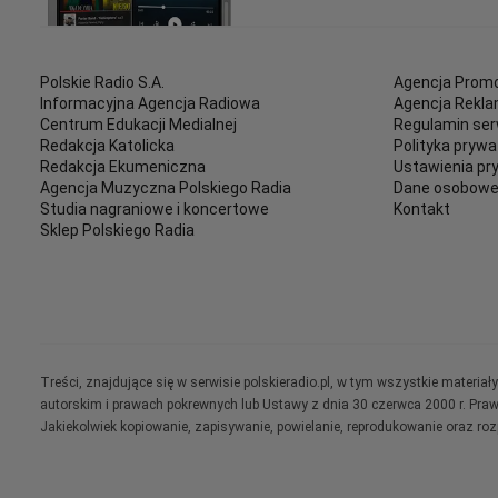
Polskie Radio S.A.
Agencja Promo
Informacyjna Agencja Radiowa
Agencja Rekl
Centrum Edukacji Medialnej
Regulamin ser
Redakcja Katolicka
Polityka prywa
Redakcja Ekumeniczna
Ustawienia pr
Agencja Muzyczna Polskiego Radia
Dane osobow
Studia nagraniowe i koncertowe
Kontakt
Sklep Polskiego Radia
Treści, znajdujące się w serwisie polskieradio.pl, w tym wszystkie materi
autorskim i prawach pokrewnych lub Ustawy z dnia 30 czerwca 2000 r. Pra
Jakiekolwiek kopiowanie, zapisywanie, powielanie, reprodukowanie oraz ro