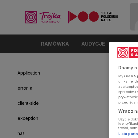
RAMÓWKA
AUDYCJE
ARTYK
Dbamy o
Application
My i nasi
5
p
unikalne i
zaakceptowa
error: a
sprzeciwu 
prywatnośc
przeglądan
client-side
Wraz z n
exception
Użycie dok
identyfikac
treści, pom
has
Lista par