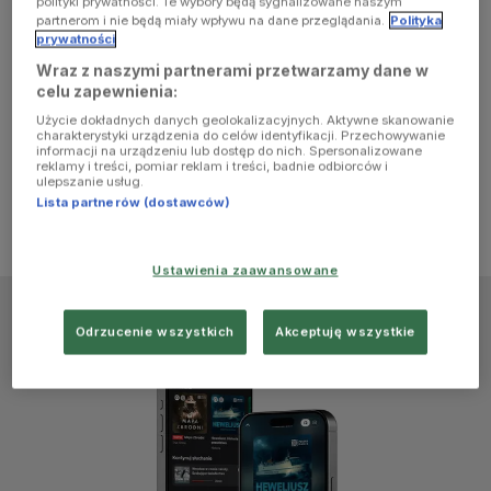
polityki prywatności. Te wybory będą sygnalizowane naszym
browser
partnerom i nie będą miały wpływu na dane przeglądania.
Polityka
prywatności
Wraz z naszymi partnerami przetwarzamy dane w
console for
celu zapewnienia:
Użycie dokładnych danych geolokalizacyjnych. Aktywne skanowanie
more
charakterystyki urządzenia do celów identyfikacji. Przechowywanie
informacji na urządzeniu lub dostęp do nich. Spersonalizowane
reklamy i treści, pomiar reklam i treści, badnie odbiorców i
information)
.
ulepszanie usług.
Lista partnerów (dostawców)
Ustawienia zaawansowane
Odrzucenie wszystkich
Akceptuję wszystkie