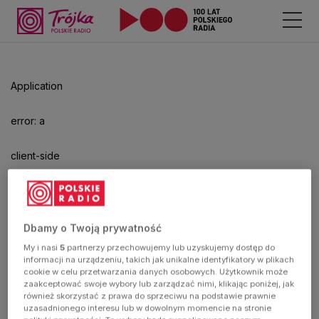
Odtwarzacz
jest
gotowy.
Kliknij
Application
aby
odtwarzać.
error: a
client-side
exception
has
Dbamy o Twoją prywatność
My i nasi
5
partnerzy przechowujemy lub uzyskujemy dostęp do
occurred
informacji na urządzeniu, takich jak unikalne identyfikatory w plikach
cookie w celu przetwarzania danych osobowych. Użytkownik może
zaakceptować swoje wybory lub zarządzać nimi, klikając poniżej, jak
(see the
również skorzystać z prawa do sprzeciwu na podstawie prawnie
uzasadnionego interesu lub w dowolnym momencie na stronie