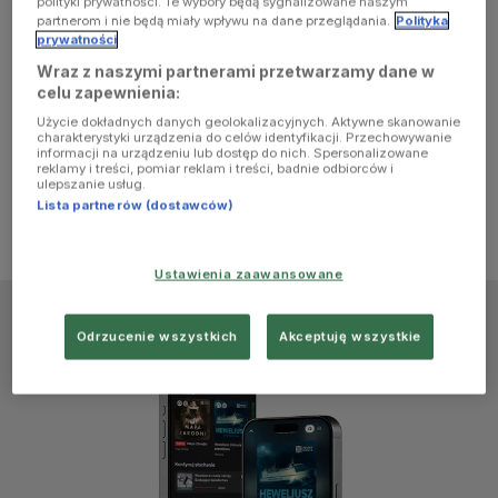
polityki prywatności. Te wybory będą sygnalizowane naszym
browser
partnerom i nie będą miały wpływu na dane przeglądania.
Polityka
prywatności
Wraz z naszymi partnerami przetwarzamy dane w
console for
celu zapewnienia:
Użycie dokładnych danych geolokalizacyjnych. Aktywne skanowanie
more
charakterystyki urządzenia do celów identyfikacji. Przechowywanie
informacji na urządzeniu lub dostęp do nich. Spersonalizowane
reklamy i treści, pomiar reklam i treści, badnie odbiorców i
information)
.
ulepszanie usług.
Lista partnerów (dostawców)
Ustawienia zaawansowane
Odrzucenie wszystkich
Akceptuję wszystkie