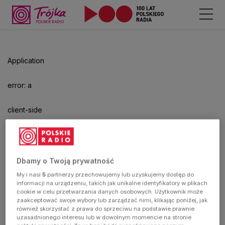
Odtwarzacz
jest
gotowy.
Kliknij
Application
aby
odtwarzać.
error: a
client-side
exception
has
Dbamy o Twoją prywatność
My i nasi
5
partnerzy przechowujemy lub uzyskujemy dostęp do
occurred
informacji na urządzeniu, takich jak unikalne identyfikatory w plikach
cookie w celu przetwarzania danych osobowych. Użytkownik może
zaakceptować swoje wybory lub zarządzać nimi, klikając poniżej, jak
(see the
również skorzystać z prawa do sprzeciwu na podstawie prawnie
uzasadnionego interesu lub w dowolnym momencie na stronie