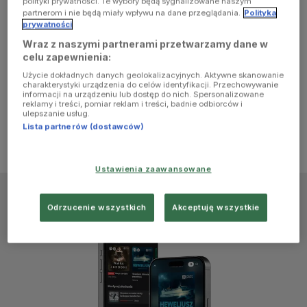
polityki prywatności. Te wybory będą sygnalizowane naszym
browser
partnerom i nie będą miały wpływu na dane przeglądania.
Polityka
prywatności
Wraz z naszymi partnerami przetwarzamy dane w
console for
celu zapewnienia:
Użycie dokładnych danych geolokalizacyjnych. Aktywne skanowanie
more
charakterystyki urządzenia do celów identyfikacji. Przechowywanie
informacji na urządzeniu lub dostęp do nich. Spersonalizowane
reklamy i treści, pomiar reklam i treści, badnie odbiorców i
information)
.
ulepszanie usług.
Lista partnerów (dostawców)
Ustawienia zaawansowane
Odrzucenie wszystkich
Akceptuję wszystkie