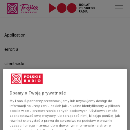
Odtwarzacz
jest
gotowy.
Kliknij
Application
aby
odtwarzać.
error: a
client-side
exception
has
Dbamy o Twoją prywatność
My i nasi
5
partnerzy przechowujemy lub uzyskujemy dostęp do
occurred
informacji na urządzeniu, takich jak unikalne identyfikatory w plikach
cookie w celu przetwarzania danych osobowych. Użytkownik może
zaakceptować swoje wybory lub zarządzać nimi, klikając poniżej, jak
(see the
również skorzystać z prawa do sprzeciwu na podstawie prawnie
uzasadnionego interesu lub w dowolnym momencie na stronie