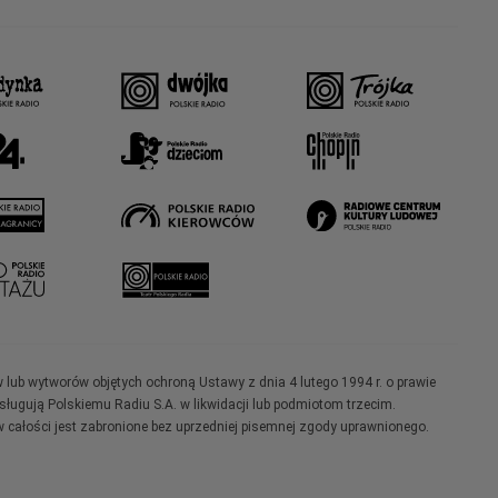
w lub wytworów objętych ochroną Ustawy z dnia 4 lutego 1994 r. o prawie
ugują Polskiemu Radiu S.A. w likwidacji lub podmiotom trzecim.
 całości jest zabronione bez uprzedniej pisemnej zgody uprawnionego.