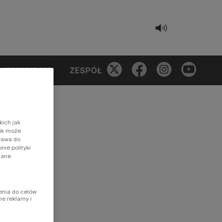
KONKURSY
ZESPÓŁ
kich jak
nik może
prawa do
ie polityki
dane
enia do celów
ne reklamy i