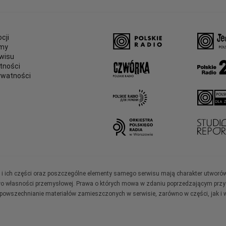
cji
amy
wisu
tności
ywatności
e
ały i ich części oraz poszczególne elementy samego serwisu mają charakter utworó
wo własności przemysłowej. Prawa o których mowa w zdaniu poprzedzającym przysł
zpowszechnianie materiałów zamieszczonych w serwisie, zarówno w części, jak i w