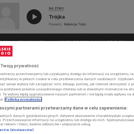
NA ŻYWO
Trójka
Prowadzi:
Redakcja Trójki
UŁY
PLAYLISTA
LISTA PRZEBOJÓW TRÓJKI
 Twoją prywatność
artnerzy przechowujemy lub uzyskujemy dostęp do informacji na urządzeniu, ta
dentyfikatory w plikach cookie w celu przetwarzania danych osobowych. Użytkow
ć swoje wybory lub zarządzać nimi, klikając poniżej, jak również skorzystać z 
na podstawie prawnie uzasadnionego interesu lub w dowolnym momencie na stron
i. Te wybory będą sygnalizowane naszym partnerom i nie będą miały wpływu na 
ia.
Polityka prywatności
aszymi partnerami przetwarzamy dane w celu zapewnienia:
ładnych danych geolokalizacyjnych. Aktywne skanowanie charakterystyki urządz
ji. Przechowywanie informacji na urządzeniu lub dostęp do nich. Spersonalizowa
iar reklam i treści, badnie odbiorców i ulepszanie usług.
tnerów (dostawców)