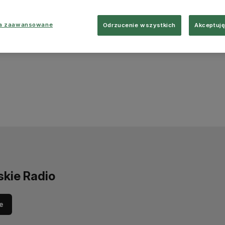
ia zaawansowane
Odrzucenie wszystkich
Akceptuję
skie Radio
e