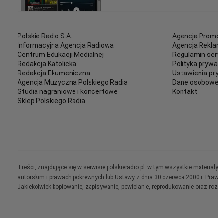
Polskie Radio S.A.
Agencja Promo
Informacyjna Agencja Radiowa
Agencja Rekl
Centrum Edukacji Medialnej
Regulamin ser
Redakcja Katolicka
Polityka prywa
Redakcja Ekumeniczna
Ustawienia pr
Agencja Muzyczna Polskiego Radia
Dane osobow
Studia nagraniowe i koncertowe
Kontakt
Sklep Polskiego Radia
Treści, znajdujące się w serwisie polskieradio.pl, w tym wszystkie materi
autorskim i prawach pokrewnych lub Ustawy z dnia 30 czerwca 2000 r. Pra
Jakiekolwiek kopiowanie, zapisywanie, powielanie, reprodukowanie oraz ro