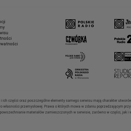
cji
amy
wisu
tności
ywatności
e
ały i ich części oraz poszczególne elementy samego serwisu mają charakter utworó
wo własności przemysłowej. Prawa o których mowa w zdaniu poprzedzającym przysł
zpowszechnianie materiałów zamieszczonych w serwisie, zarówno w części, jak i w