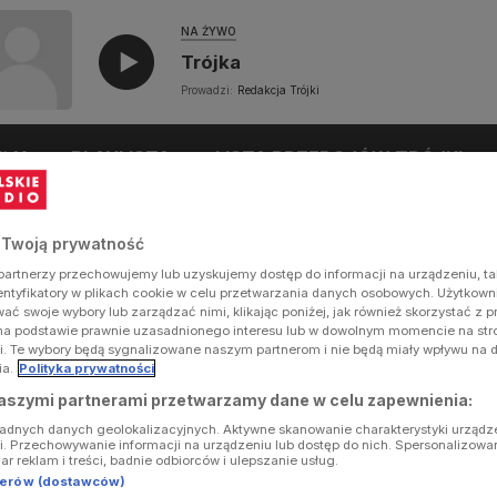
NA ŻYWO
Trójka
Prowadzi:
Redakcja Trójki
UŁY
PLAYLISTA
LISTA PRZEBOJÓW TRÓJKI
 Twoją prywatność
artnerzy przechowujemy lub uzyskujemy dostęp do informacji na urządzeniu, ta
dentyfikatory w plikach cookie w celu przetwarzania danych osobowych. Użytkow
ć swoje wybory lub zarządzać nimi, klikając poniżej, jak również skorzystać z 
na podstawie prawnie uzasadnionego interesu lub w dowolnym momencie na stron
i. Te wybory będą sygnalizowane naszym partnerom i nie będą miały wpływu na 
ia.
Polityka prywatności
aszymi partnerami przetwarzamy dane w celu zapewnienia:
ładnych danych geolokalizacyjnych. Aktywne skanowanie charakterystyki urządz
ji. Przechowywanie informacji na urządzeniu lub dostęp do nich. Spersonalizowa
iar reklam i treści, badnie odbiorców i ulepszanie usług.
tnerów (dostawców)