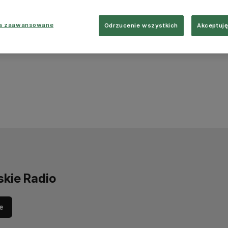
ia zaawansowane
Odrzucenie wszystkich
Akceptuję
skie Radio
e