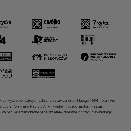
w lub wytworów objętych ochroną Ustawy z dnia 4 lutego 1994 r. o prawie
ugują Polskiemu Radiu S.A. w likwidacji lub podmiotom trzecim.
 całości jest zabronione bez uprzedniej pisemnej zgody uprawnionego.