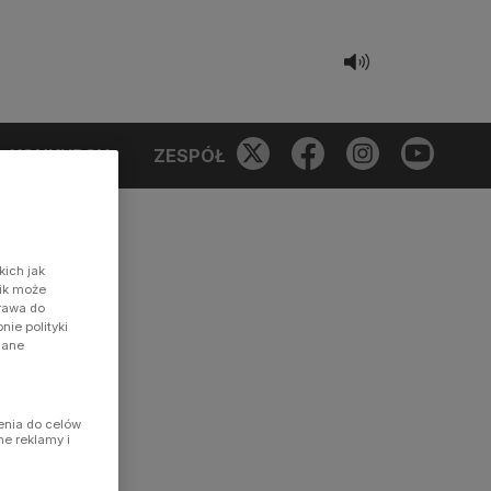
KONKURSY
ZESPÓŁ
kich jak
nik może
prawa do
ie polityki
dane
enia do celów
ne reklamy i