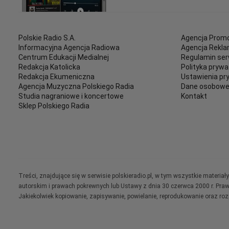
Polskie Radio S.A.
Agencja Promo
Informacyjna Agencja Radiowa
Agencja Rekl
Centrum Edukacji Medialnej
Regulamin ser
Redakcja Katolicka
Polityka prywa
Redakcja Ekumeniczna
Ustawienia pr
Agencja Muzyczna Polskiego Radia
Dane osobow
Studia nagraniowe i koncertowe
Kontakt
Sklep Polskiego Radia
Treści, znajdujące się w serwisie polskieradio.pl, w tym wszystkie materi
autorskim i prawach pokrewnych lub Ustawy z dnia 30 czerwca 2000 r. Pra
Jakiekolwiek kopiowanie, zapisywanie, powielanie, reprodukowanie oraz ro