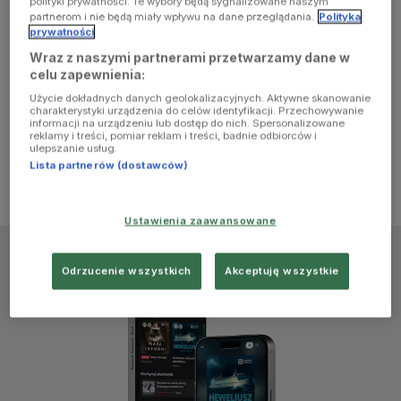
polityki prywatności. Te wybory będą sygnalizowane naszym
browser
partnerom i nie będą miały wpływu na dane przeglądania.
Polityka
prywatności
Wraz z naszymi partnerami przetwarzamy dane w
console for
celu zapewnienia:
Użycie dokładnych danych geolokalizacyjnych. Aktywne skanowanie
more
charakterystyki urządzenia do celów identyfikacji. Przechowywanie
informacji na urządzeniu lub dostęp do nich. Spersonalizowane
reklamy i treści, pomiar reklam i treści, badnie odbiorców i
information)
.
ulepszanie usług.
Lista partnerów (dostawców)
Ustawienia zaawansowane
Odrzucenie wszystkich
Akceptuję wszystkie