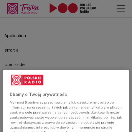
Odtwarzacz
jest
gotowy.
Kliknij
Application
aby
odtwarzać.
error: a
client-side
exception
has
Dbamy o Twoją prywatność
My i nasi
5
partnerzy przechowujemy lub uzyskujemy dostęp do
occurred
informacji na urządzeniu, takich jak unikalne identyfikatory w plikach
cookie w celu przetwarzania danych osobowych. Użytkownik może
zaakceptować swoje wybory lub zarządzać nimi, klikając poniżej, jak
(see the
również skorzystać z prawa do sprzeciwu na podstawie prawnie
uzasadnionego interesu lub w dowolnym momencie na stronie