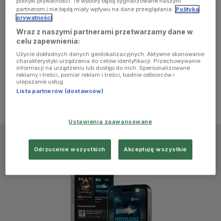
polityki prywatności. Te wybory będą sygnalizowane naszym
browser
partnerom i nie będą miały wpływu na dane przeglądania.
Polityka
prywatności
Wraz z naszymi partnerami przetwarzamy dane w
console for
celu zapewnienia:
Użycie dokładnych danych geolokalizacyjnych. Aktywne skanowanie
more
charakterystyki urządzenia do celów identyfikacji. Przechowywanie
informacji na urządzeniu lub dostęp do nich. Spersonalizowane
reklamy i treści, pomiar reklam i treści, badnie odbiorców i
information)
.
ulepszanie usług.
Lista partnerów (dostawców)
Ustawienia zaawansowane
Odrzucenie wszystkich
Akceptuję wszystkie