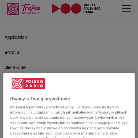
Odtwarzacz
jest
gotowy.
Kliknij
Application
aby
odtwarzać.
error: a
client-side
exception
has
Dbamy o Twoją prywatność
My i nasi
5
partnerzy przechowujemy lub uzyskujemy dostęp do
occurred
informacji na urządzeniu, takich jak unikalne identyfikatory w plikach
cookie w celu przetwarzania danych osobowych. Użytkownik może
zaakceptować swoje wybory lub zarządzać nimi, klikając poniżej, jak
(see the
również skorzystać z prawa do sprzeciwu na podstawie prawnie
uzasadnionego interesu lub w dowolnym momencie na stronie