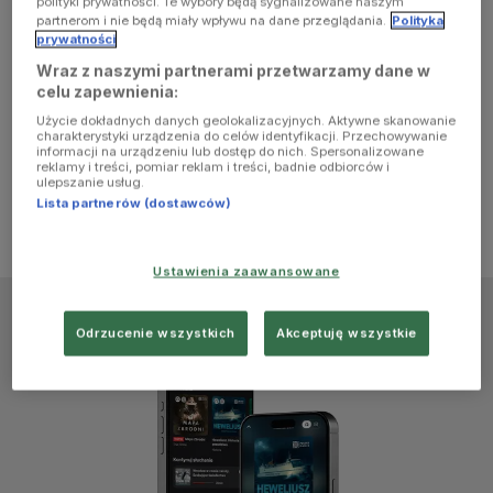
polityki prywatności. Te wybory będą sygnalizowane naszym
browser
partnerom i nie będą miały wpływu na dane przeglądania.
Polityka
prywatności
Wraz z naszymi partnerami przetwarzamy dane w
console for
celu zapewnienia:
Użycie dokładnych danych geolokalizacyjnych. Aktywne skanowanie
more
charakterystyki urządzenia do celów identyfikacji. Przechowywanie
informacji na urządzeniu lub dostęp do nich. Spersonalizowane
reklamy i treści, pomiar reklam i treści, badnie odbiorców i
information)
.
ulepszanie usług.
Lista partnerów (dostawców)
Ustawienia zaawansowane
Odrzucenie wszystkich
Akceptuję wszystkie