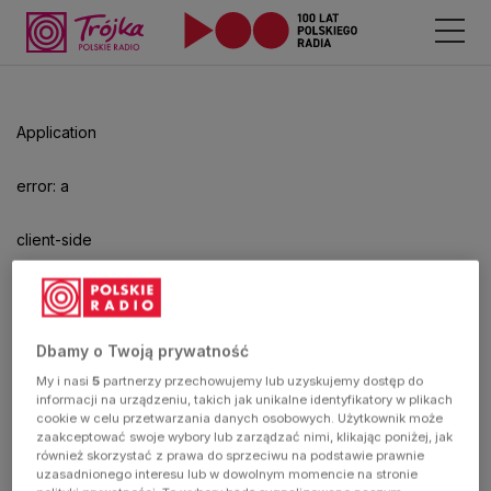
Application
error: a
client-side
exception
has
Dbamy o Twoją prywatność
My i nasi
5
partnerzy przechowujemy lub uzyskujemy dostęp do
occurred
informacji na urządzeniu, takich jak unikalne identyfikatory w plikach
cookie w celu przetwarzania danych osobowych. Użytkownik może
zaakceptować swoje wybory lub zarządzać nimi, klikając poniżej, jak
(see the
również skorzystać z prawa do sprzeciwu na podstawie prawnie
uzasadnionego interesu lub w dowolnym momencie na stronie