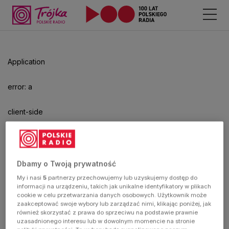
Application
error: a
client-side
exception
has
Dbamy o Twoją prywatność
My i nasi
5
partnerzy przechowujemy lub uzyskujemy dostęp do
occurred
informacji na urządzeniu, takich jak unikalne identyfikatory w plikach
cookie w celu przetwarzania danych osobowych. Użytkownik może
zaakceptować swoje wybory lub zarządzać nimi, klikając poniżej, jak
(see the
również skorzystać z prawa do sprzeciwu na podstawie prawnie
uzasadnionego interesu lub w dowolnym momencie na stronie