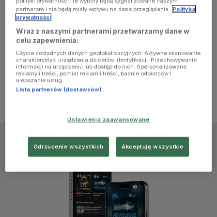
polityki prywatności. Te wybory będą sygnalizowane naszym
browser
partnerom i nie będą miały wpływu na dane przeglądania.
Polityka
prywatności
Wraz z naszymi partnerami przetwarzamy dane w
console for
celu zapewnienia:
Użycie dokładnych danych geolokalizacyjnych. Aktywne skanowanie
more
charakterystyki urządzenia do celów identyfikacji. Przechowywanie
informacji na urządzeniu lub dostęp do nich. Spersonalizowane
reklamy i treści, pomiar reklam i treści, badnie odbiorców i
information)
.
ulepszanie usług.
Lista partnerów (dostawców)
Ustawienia zaawansowane
Odrzucenie wszystkich
Akceptuję wszystkie