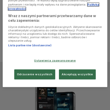
polityki prywatności. Te wybory będą sygnalizowane naszym
browser
partnerom i nie będą miały wpływu na dane przeglądania.
Polityka
prywatności
Wraz z naszymi partnerami przetwarzamy dane w
console for
celu zapewnienia:
Użycie dokładnych danych geolokalizacyjnych. Aktywne skanowanie
more
charakterystyki urządzenia do celów identyfikacji. Przechowywanie
informacji na urządzeniu lub dostęp do nich. Spersonalizowane
reklamy i treści, pomiar reklam i treści, badnie odbiorców i
information)
.
ulepszanie usług.
Lista partnerów (dostawców)
Ustawienia zaawansowane
Odrzucenie wszystkich
Akceptuję wszystkie