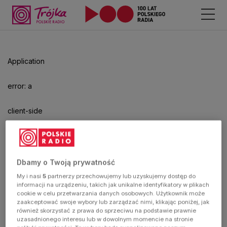
Odtwarzacz
jest
gotowy.
Kliknij
Application
aby
odtwarzać.
error: a
client-side
exception
has
Dbamy o Twoją prywatność
My i nasi
5
partnerzy przechowujemy lub uzyskujemy dostęp do
occurred
informacji na urządzeniu, takich jak unikalne identyfikatory w plikach
cookie w celu przetwarzania danych osobowych. Użytkownik może
zaakceptować swoje wybory lub zarządzać nimi, klikając poniżej, jak
(see the
również skorzystać z prawa do sprzeciwu na podstawie prawnie
uzasadnionego interesu lub w dowolnym momencie na stronie