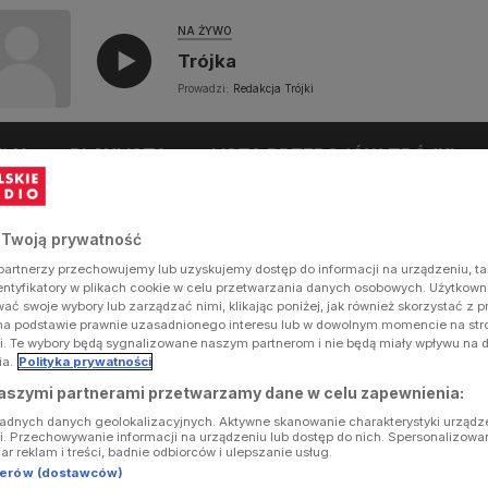
NA ŻYWO
Trójka
Prowadzi:
Redakcja Trójki
UŁY
PLAYLISTA
LISTA PRZEBOJÓW TRÓJKI
 Twoją prywatność
artnerzy przechowujemy lub uzyskujemy dostęp do informacji na urządzeniu, ta
dentyfikatory w plikach cookie w celu przetwarzania danych osobowych. Użytkow
ć swoje wybory lub zarządzać nimi, klikając poniżej, jak również skorzystać z 
na podstawie prawnie uzasadnionego interesu lub w dowolnym momencie na stron
i. Te wybory będą sygnalizowane naszym partnerom i nie będą miały wpływu na 
ia.
Polityka prywatności
aszymi partnerami przetwarzamy dane w celu zapewnienia:
ładnych danych geolokalizacyjnych. Aktywne skanowanie charakterystyki urządz
ji. Przechowywanie informacji na urządzeniu lub dostęp do nich. Spersonalizowa
iar reklam i treści, badnie odbiorców i ulepszanie usług.
tnerów (dostawców)