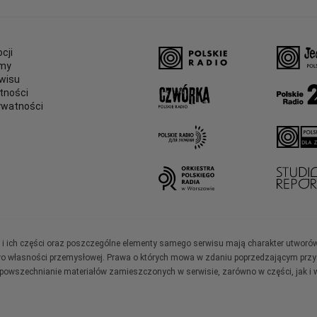
cji
amy
wisu
tności
ywatności
e
ały i ich części oraz poszczególne elementy samego serwisu mają charakter utworó
wo własności przemysłowej. Prawa o których mowa w zdaniu poprzedzającym przysł
zpowszechnianie materiałów zamieszczonych w serwisie, zarówno w części, jak i w