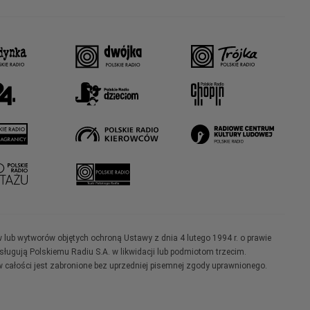
w lub wytworów objętych ochroną Ustawy z dnia 4 lutego 1994 r. o prawie
ugują Polskiemu Radiu S.A. w likwidacji lub podmiotom trzecim.
 całości jest zabronione bez uprzedniej pisemnej zgody uprawnionego.