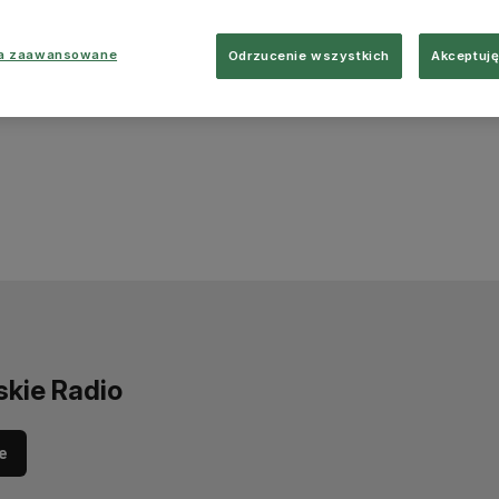
ia zaawansowane
Odrzucenie wszystkich
Akceptuję
skie Radio
e