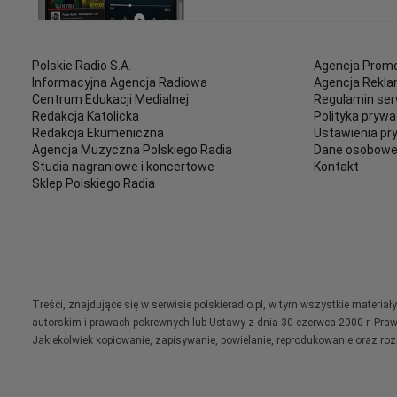
Polskie Radio S.A.
Agencja Promo
Informacyjna Agencja Radiowa
Agencja Rekl
Centrum Edukacji Medialnej
Regulamin ser
Redakcja Katolicka
Polityka prywa
Redakcja Ekumeniczna
Ustawienia pr
Agencja Muzyczna Polskiego Radia
Dane osobow
Studia nagraniowe i koncertowe
Kontakt
Sklep Polskiego Radia
Treści, znajdujące się w serwisie polskieradio.pl, w tym wszystkie materi
autorskim i prawach pokrewnych lub Ustawy z dnia 30 czerwca 2000 r. Pra
Jakiekolwiek kopiowanie, zapisywanie, powielanie, reprodukowanie oraz ro