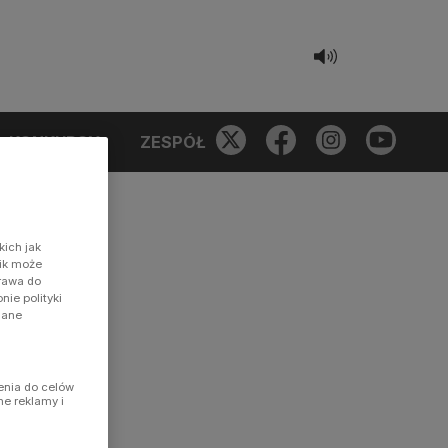
KONKURSY
ZESPÓŁ
kich jak
nik może
prawa do
ie polityki
dane
enia do celów
ne reklamy i