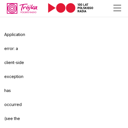
Odtwarzacz
jest
gotowy.
Kliknij
Application
aby
odtwarzać.
error: a
client-side
exception
has
occurred
(see the