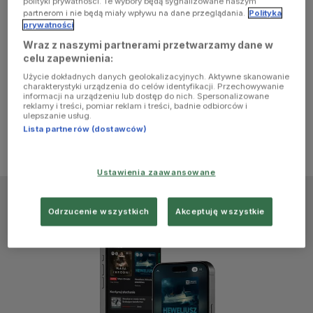
polityki prywatności. Te wybory będą sygnalizowane naszym
browser
partnerom i nie będą miały wpływu na dane przeglądania.
Polityka
prywatności
Wraz z naszymi partnerami przetwarzamy dane w
console for
celu zapewnienia:
Użycie dokładnych danych geolokalizacyjnych. Aktywne skanowanie
more
charakterystyki urządzenia do celów identyfikacji. Przechowywanie
informacji na urządzeniu lub dostęp do nich. Spersonalizowane
reklamy i treści, pomiar reklam i treści, badnie odbiorców i
information)
.
ulepszanie usług.
Lista partnerów (dostawców)
Ustawienia zaawansowane
Odrzucenie wszystkich
Akceptuję wszystkie