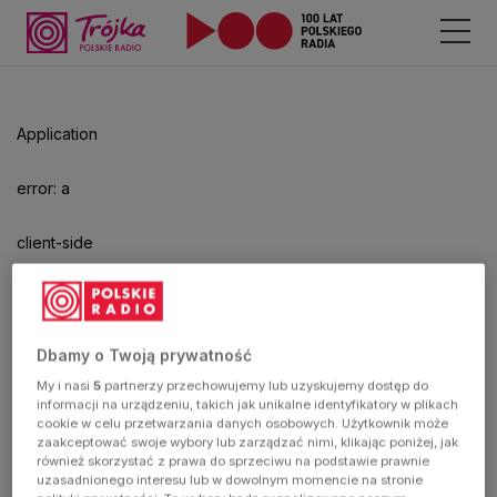
Odtwarzacz
jest
gotowy.
Kliknij
Application
aby
odtwarzać.
error: a
client-side
exception
has
Dbamy o Twoją prywatność
My i nasi
5
partnerzy przechowujemy lub uzyskujemy dostęp do
occurred
informacji na urządzeniu, takich jak unikalne identyfikatory w plikach
cookie w celu przetwarzania danych osobowych. Użytkownik może
zaakceptować swoje wybory lub zarządzać nimi, klikając poniżej, jak
(see the
również skorzystać z prawa do sprzeciwu na podstawie prawnie
uzasadnionego interesu lub w dowolnym momencie na stronie