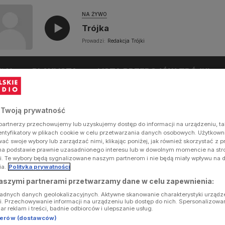
NA ŻYWO
Trójka
Prowadzi:
Redakcja Trójki
UŁY
PLAYLISTA
LISTA PRZEBOJÓW TRÓJKI
 Twoją prywatność
artnerzy przechowujemy lub uzyskujemy dostęp do informacji na urządzeniu, ta
dentyfikatory w plikach cookie w celu przetwarzania danych osobowych. Użytkow
ć swoje wybory lub zarządzać nimi, klikając poniżej, jak również skorzystać z 
na podstawie prawnie uzasadnionego interesu lub w dowolnym momencie na stron
i. Te wybory będą sygnalizowane naszym partnerom i nie będą miały wpływu na 
ia.
Polityka prywatności
aszymi partnerami przetwarzamy dane w celu zapewnienia:
ładnych danych geolokalizacyjnych. Aktywne skanowanie charakterystyki urządz
ji. Przechowywanie informacji na urządzeniu lub dostęp do nich. Spersonalizowa
iar reklam i treści, badnie odbiorców i ulepszanie usług.
tnerów (dostawców)