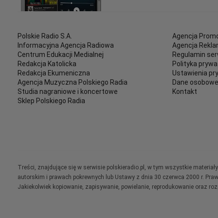
Polskie Radio S.A.
Agencja Promo
Informacyjna Agencja Radiowa
Agencja Rekl
Centrum Edukacji Medialnej
Regulamin ser
Redakcja Katolicka
Polityka prywa
Redakcja Ekumeniczna
Ustawienia pr
Agencja Muzyczna Polskiego Radia
Dane osobow
Studia nagraniowe i koncertowe
Kontakt
Sklep Polskiego Radia
Treści, znajdujące się w serwisie polskieradio.pl, w tym wszystkie materi
autorskim i prawach pokrewnych lub Ustawy z dnia 30 czerwca 2000 r. Pra
Jakiekolwiek kopiowanie, zapisywanie, powielanie, reprodukowanie oraz ro