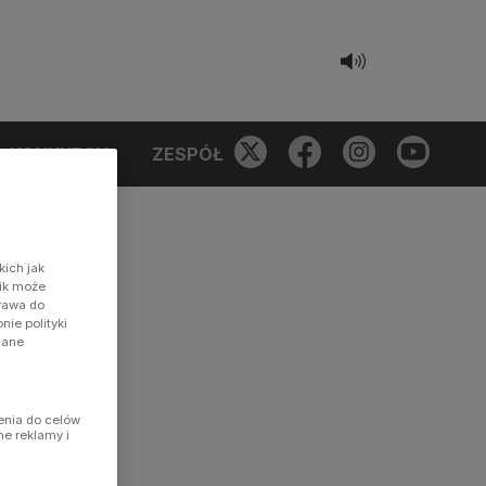
KONKURSY
ZESPÓŁ
kich jak
nik może
prawa do
ie polityki
dane
enia do celów
ne reklamy i