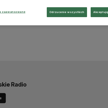
ia zaawansowane
Odrzucenie wszystkich
Akceptuję
skie Radio
e