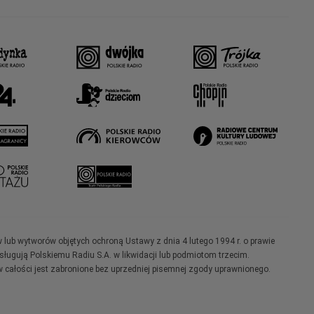
w lub wytworów objętych ochroną Ustawy z dnia 4 lutego 1994 r. o prawie
ugują Polskiemu Radiu S.A. w likwidacji lub podmiotom trzecim.
 całości jest zabronione bez uprzedniej pisemnej zgody uprawnionego.