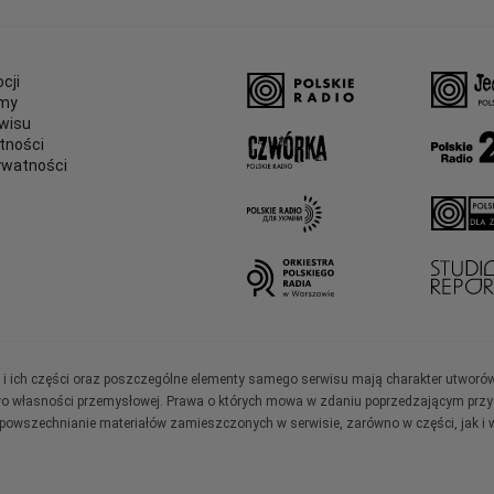
cji
amy
wisu
tności
ywatności
e
ały i ich części oraz poszczególne elementy samego serwisu mają charakter utworó
wo własności przemysłowej. Prawa o których mowa w zdaniu poprzedzającym przysł
zpowszechnianie materiałów zamieszczonych w serwisie, zarówno w części, jak i w