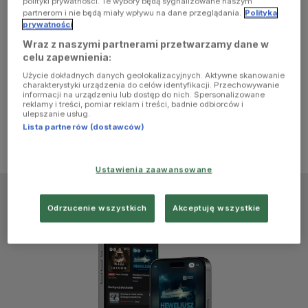
polityki prywatności. Te wybory będą sygnalizowane naszym
browser
partnerom i nie będą miały wpływu na dane przeglądania.
Polityka
prywatności
Wraz z naszymi partnerami przetwarzamy dane w
console for
celu zapewnienia:
Użycie dokładnych danych geolokalizacyjnych. Aktywne skanowanie
more
charakterystyki urządzenia do celów identyfikacji. Przechowywanie
informacji na urządzeniu lub dostęp do nich. Spersonalizowane
reklamy i treści, pomiar reklam i treści, badnie odbiorców i
information)
.
ulepszanie usług.
Lista partnerów (dostawców)
Ustawienia zaawansowane
Odrzucenie wszystkich
Akceptuję wszystkie