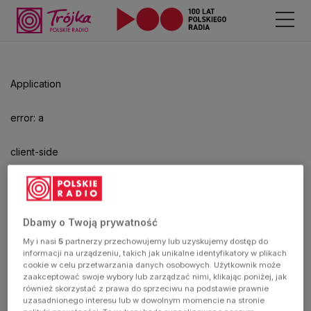
Application
error: a
client-side
exception
has
Dbamy o Twoją prywatność
My i nasi
5
partnerzy przechowujemy lub uzyskujemy dostęp do
occurred
informacji na urządzeniu, takich jak unikalne identyfikatory w plikach
cookie w celu przetwarzania danych osobowych. Użytkownik może
zaakceptować swoje wybory lub zarządzać nimi, klikając poniżej, jak
(see the
również skorzystać z prawa do sprzeciwu na podstawie prawnie
uzasadnionego interesu lub w dowolnym momencie na stronie