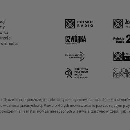
cji
amy
wisu
tności
ywatności
e
ały i ich części oraz poszczególne elementy samego serwisu mają charakter utworó
wo własności przemysłowej. Prawa o których mowa w zdaniu poprzedzającym przysł
zpowszechnianie materiałów zamieszczonych w serwisie, zarówno w części, jak i w