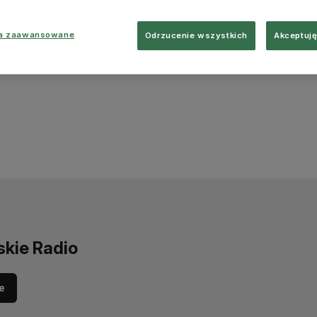
ia zaawansowane
Odrzucenie wszystkich
Akceptuję
skie Radio
e