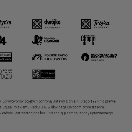
w lub wytworów objętych ochroną Ustawy z dnia 4 lutego 1994 r. o prawie
ugują Polskiemu Radiu S.A. w likwidacji lub podmiotom trzecim.
 całości jest zabronione bez uprzedniej pisemnej zgody uprawnionego.