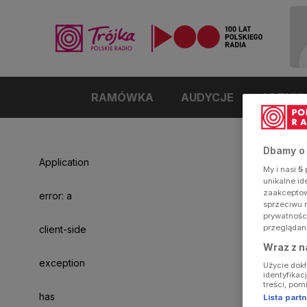
RAMÓWKA
AUDYCJE
ARTYK
Dbamy o
Application
My i nasi
5
p
unikalne i
zaakceptowa
error: a
sprzeciwu 
prywatnośc
przeglądan
client-side
Wraz z n
exception
Użycie dok
identyfikac
treści, pom
has
Lista par