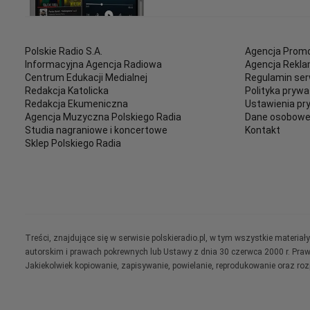
Polskie Radio S.A.
Agencja Promo
Informacyjna Agencja Radiowa
Agencja Rekl
Centrum Edukacji Medialnej
Regulamin ser
Redakcja Katolicka
Polityka prywa
Redakcja Ekumeniczna
Ustawienia pr
Agencja Muzyczna Polskiego Radia
Dane osobow
Studia nagraniowe i koncertowe
Kontakt
Sklep Polskiego Radia
Treści, znajdujące się w serwisie polskieradio.pl, w tym wszystkie materi
autorskim i prawach pokrewnych lub Ustawy z dnia 30 czerwca 2000 r. Pra
Jakiekolwiek kopiowanie, zapisywanie, powielanie, reprodukowanie oraz ro