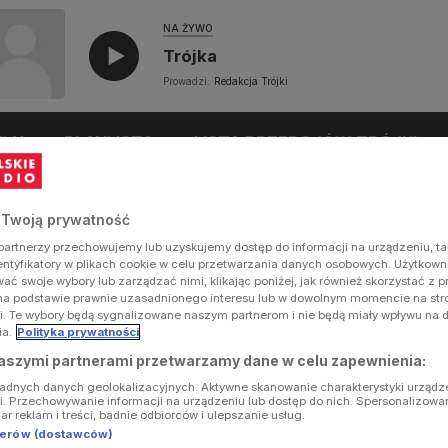
NA ŻYWO
Trójka
Prowadzi:
Redakcja Trójki
UŁY
PLAYLISTA
LISTA PRZEBOJÓW TRÓJKI
 Twoją prywatność
artnerzy przechowujemy lub uzyskujemy dostęp do informacji na urządzeniu, ta
dentyfikatory w plikach cookie w celu przetwarzania danych osobowych. Użytkow
ć swoje wybory lub zarządzać nimi, klikając poniżej, jak również skorzystać z 
na podstawie prawnie uzasadnionego interesu lub w dowolnym momencie na stron
i. Te wybory będą sygnalizowane naszym partnerom i nie będą miały wpływu na 
ia.
Polityka prywatności
aszymi partnerami przetwarzamy dane w celu zapewnienia:
ładnych danych geolokalizacyjnych. Aktywne skanowanie charakterystyki urządz
ji. Przechowywanie informacji na urządzeniu lub dostęp do nich. Spersonalizowa
iar reklam i treści, badnie odbiorców i ulepszanie usług.
tnerów (dostawców)