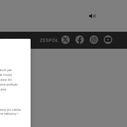
KONKURSY
ZESPÓŁ
kich jak
nik może
prawa do
ie polityki
dane
enia do celów
ne reklamy i