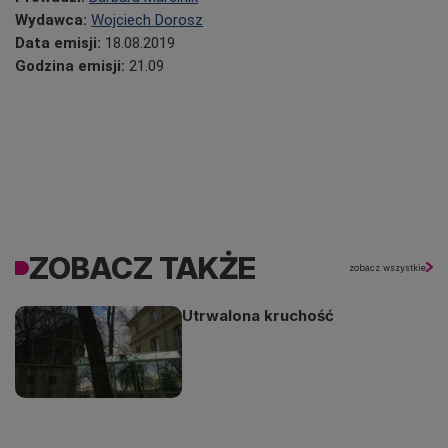
Wydawca:
Wojciech Dorosz
Data emisji:
18.08.2019
Godzina emisji:
21.09
ZOBACZ TAKŻE
zobacz wszystkie
Utrwalona kruchość