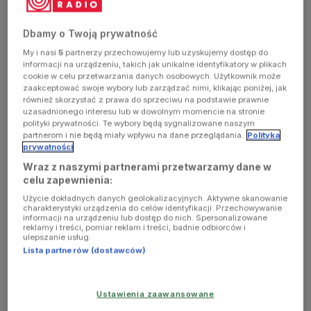
Dbamy o Twoją prywatność
W tym roku trasa ta prowadzi ze studia im. Agnieszki Osieckiej
My i nasi
5
partnerzy przechowujemy lub uzyskujemy dostęp do
(oczywiście) do Sopotu, Warszawy, Wrocławia oraz Poznania.
informacji na urządzeniu, takich jak unikalne identyfikatory w plikach
Konkurs jest więc rodzajem festiwalu piosenek patronki
cookie w celu przetwarzania danych osobowych. Użytkownik może
naszego studia muzycznego oraz Teatru Atelier, którego
zaakceptować swoje wybory lub zarządzać nimi, klikając poniżej, jak
również skorzystać z prawa do sprzeciwu na podstawie prawnie
patronami także jesteśmy. Sopocką galę, czyli finał II etapu
uzasadnionego interesu lub w dowolnym momencie na stronie
konkursu, podsumowujemy od lat, spotykając się w Atelier ze
polityki prywatności. Te wybory będą sygnalizowane naszym
partnerom i nie będą miały wpływu na dane przeglądania.
Polityka
współtwórcami całego wydarzenia. Tak jest i tym razem.
prywatności
Wraz z naszymi partnerami przetwarzamy dane w
celu zapewnienia:
Użycie dokładnych danych geolokalizacyjnych. Aktywne skanowanie
charakterystyki urządzenia do celów identyfikacji. Przechowywanie
informacji na urządzeniu lub dostęp do nich. Spersonalizowane
reklamy i treści, pomiar reklam i treści, badnie odbiorców i
ulepszanie usług.
Lista partnerów (dostawców)
Ustawienia zaawansowane