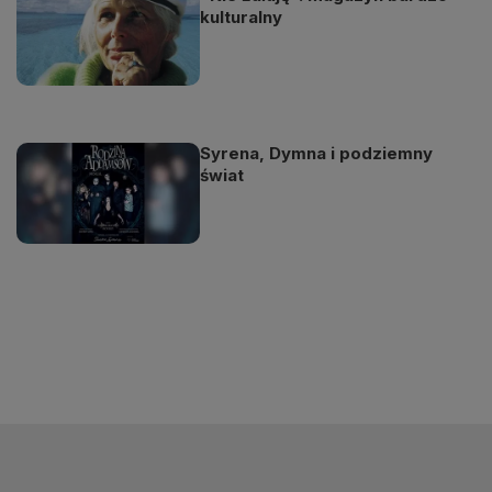
kulturalny
Syrena, Dymna i podziemny
świat
Odtwarzacz
jest
gotowy.
Kliknij
aby
odtwarzać.