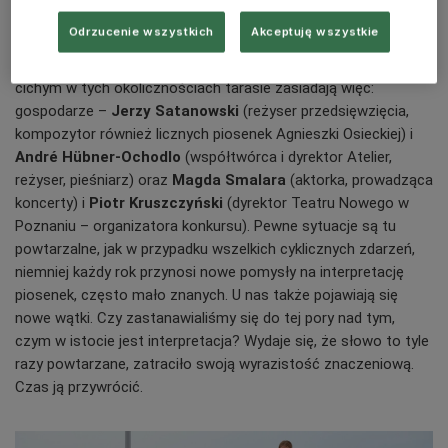
Odrzucenie wszystkich
Akceptuję wszystkie
Trzecie sierpniowe wydanie MBK transmitujemy z Teatru
Atelier, tuż po zakończeniu finałowego koncertu. Na niezbyt
cichym w tych okolicznościach tarasie zasiadają więc:
gospodarze –
Jerzy Satanowski
(reżyser przedsięwzięcia,
kompozytor również licznych piosenek Agnieszki Osieckiej) i
André Hübner-Ochodlo
(współtwórca i dyrektor Atelier,
reżyser, pieśniarz) oraz
Magda Smalara
(aktorka, prowadząca
koncerty) i
Piotr Kruszczyński
(dyrektor Teatru Nowego w
Poznaniu – organizatora konkursu). Pewne sytuacje są tu
powtarzalne, jak w przypadku wszelkich cyklicznych zdarzeń,
niemniej każdy rok przynosi nowe pomysły na interpretację
piosenek, często mało znanych. U nas także pojawiają się
nowe wątki. Czy zastanawialiśmy się do tej pory nad tym,
czym w istocie jest interpretacja? Wydaje się, że słowo to tyle
razy powtarzane, zatraciło swoją wyrazistość znaczeniową.
Czas ją przywrócić.