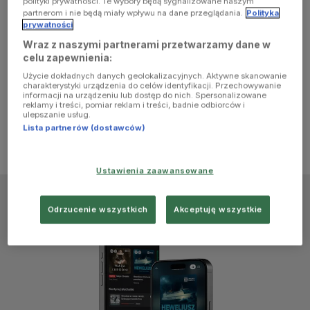
polityki prywatności. Te wybory będą sygnalizowane naszym
browser
partnerom i nie będą miały wpływu na dane przeglądania.
Polityka
prywatności
Wraz z naszymi partnerami przetwarzamy dane w
console for
celu zapewnienia:
Użycie dokładnych danych geolokalizacyjnych. Aktywne skanowanie
more
charakterystyki urządzenia do celów identyfikacji. Przechowywanie
informacji na urządzeniu lub dostęp do nich. Spersonalizowane
reklamy i treści, pomiar reklam i treści, badnie odbiorców i
information)
.
ulepszanie usług.
Lista partnerów (dostawców)
Ustawienia zaawansowane
Odrzucenie wszystkich
Akceptuję wszystkie