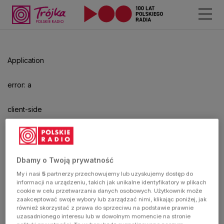
Odtwarzacz
jest
gotowy.
Kliknij
Application
aby
odtwarzać.
error: a
client-side
exception
has
Dbamy o Twoją prywatność
My i nasi
5
partnerzy przechowujemy lub uzyskujemy dostęp do
occurred
informacji na urządzeniu, takich jak unikalne identyfikatory w plikach
cookie w celu przetwarzania danych osobowych. Użytkownik może
zaakceptować swoje wybory lub zarządzać nimi, klikając poniżej, jak
(see the
również skorzystać z prawa do sprzeciwu na podstawie prawnie
uzasadnionego interesu lub w dowolnym momencie na stronie