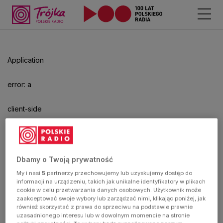
Odtwarzacz
jest
gotowy.
Kliknij
Application
aby
odtwarzać.
error: a
client-side
exception
has
Dbamy o Twoją prywatność
My i nasi
5
partnerzy przechowujemy lub uzyskujemy dostęp do
occurred
informacji na urządzeniu, takich jak unikalne identyfikatory w plikach
cookie w celu przetwarzania danych osobowych. Użytkownik może
zaakceptować swoje wybory lub zarządzać nimi, klikając poniżej, jak
(see the
również skorzystać z prawa do sprzeciwu na podstawie prawnie
uzasadnionego interesu lub w dowolnym momencie na stronie