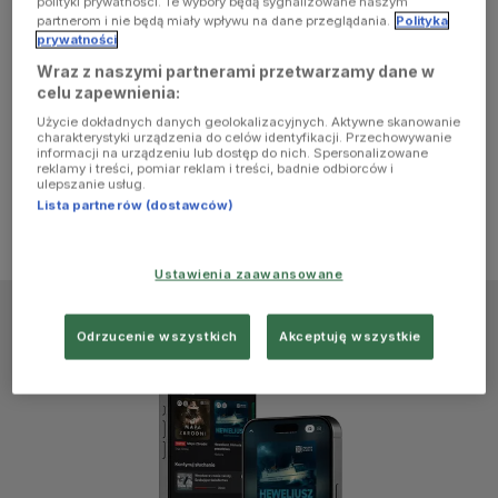
polityki prywatności. Te wybory będą sygnalizowane naszym
browser
partnerom i nie będą miały wpływu na dane przeglądania.
Polityka
prywatności
Wraz z naszymi partnerami przetwarzamy dane w
console for
celu zapewnienia:
Użycie dokładnych danych geolokalizacyjnych. Aktywne skanowanie
more
charakterystyki urządzenia do celów identyfikacji. Przechowywanie
informacji na urządzeniu lub dostęp do nich. Spersonalizowane
reklamy i treści, pomiar reklam i treści, badnie odbiorców i
information)
.
ulepszanie usług.
Lista partnerów (dostawców)
Ustawienia zaawansowane
Odrzucenie wszystkich
Akceptuję wszystkie