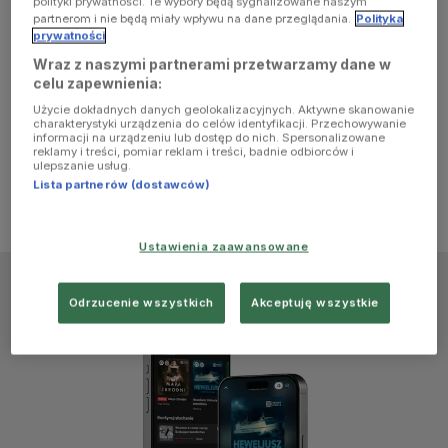
polityki prywatności. Te wybory będą sygnalizowane naszym
browser
partnerom i nie będą miały wpływu na dane przeglądania.
Polityka
prywatności
Wraz z naszymi partnerami przetwarzamy dane w
console for
celu zapewnienia:
Użycie dokładnych danych geolokalizacyjnych. Aktywne skanowanie
more
charakterystyki urządzenia do celów identyfikacji. Przechowywanie
informacji na urządzeniu lub dostęp do nich. Spersonalizowane
reklamy i treści, pomiar reklam i treści, badnie odbiorców i
information)
.
ulepszanie usług.
Lista partnerów (dostawców)
Ustawienia zaawansowane
Odrzucenie wszystkich
Akceptuję wszystkie