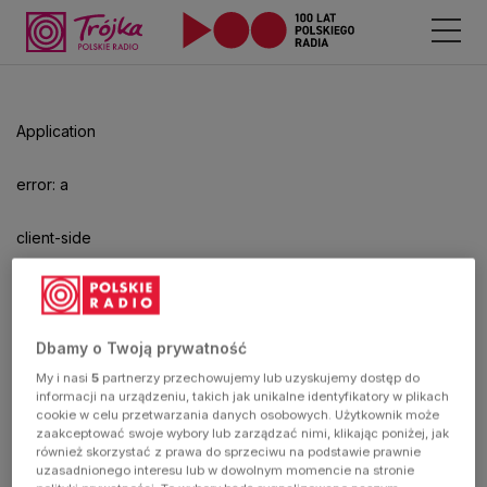
Odtwarzacz
jest
gotowy.
Kliknij
Application
aby
odtwarzać.
error: a
client-side
exception
has
Dbamy o Twoją prywatność
My i nasi
5
partnerzy przechowujemy lub uzyskujemy dostęp do
occurred
informacji na urządzeniu, takich jak unikalne identyfikatory w plikach
cookie w celu przetwarzania danych osobowych. Użytkownik może
zaakceptować swoje wybory lub zarządzać nimi, klikając poniżej, jak
(see the
również skorzystać z prawa do sprzeciwu na podstawie prawnie
uzasadnionego interesu lub w dowolnym momencie na stronie