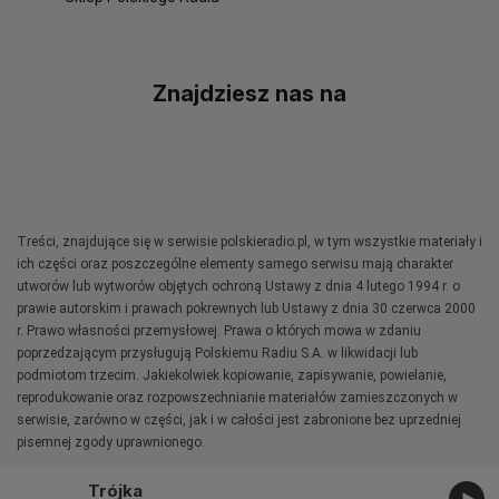
Znajdziesz nas na
Treści, znajdujące się w serwisie polskieradio.pl, w tym wszystkie materiały i
ich części oraz poszczególne elementy samego serwisu mają charakter
utworów lub wytworów objętych ochroną Ustawy z dnia 4 lutego 1994 r. o
prawie autorskim i prawach pokrewnych lub Ustawy z dnia 30 czerwca 2000
r. Prawo własności przemysłowej. Prawa o których mowa w zdaniu
poprzedzającym przysługują Polskiemu Radiu S.A. w likwidacji lub
podmiotom trzecim. Jakiekolwiek kopiowanie, zapisywanie, powielanie,
reprodukowanie oraz rozpowszechnianie materiałów zamieszczonych w
serwisie, zarówno w części, jak i w całości jest zabronione bez uprzedniej
pisemnej zgody uprawnionego.
Trójka