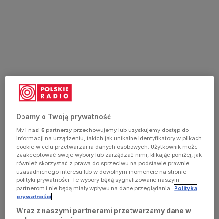
Dbamy o Twoją prywatność
My i nasi
5
partnerzy przechowujemy lub uzyskujemy dostęp do
informacji na urządzeniu, takich jak unikalne identyfikatory w plikach
cookie w celu przetwarzania danych osobowych. Użytkownik może
Dziedziniec Katolickiego Uniwersytetu Lubelskiego im. Jana Pawła
zaakceptować swoje wybory lub zarządzać nimi, klikając poniżej, jak
II
również skorzystać z prawa do sprzeciwu na podstawie prawnie
Foto:
LLEW/[CC BY-SA 4.0]/Wikimedia Commons
uzasadnionego interesu lub w dowolnym momencie na stronie
polityki prywatności. Te wybory będą sygnalizowane naszym
partnerom i nie będą miały wpływu na dane przeglądania.
Polityka
prywatności
Wraz z naszymi partnerami przetwarzamy dane w