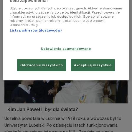
celu zapewnienia:
Historia Katolickiego Uniwersytetu
Użycie dokładnych danych geolokalizacyjnych. Aktywne skanowanie
Lubelskiego (Białe plamy/Trójka)
charakterystyki urządzenia do celów identyfikacji. Przechowywanie
informacji na urządzeniu lub dostęp do nich. Spersonalizowane
reklamy i treści, pomiar reklam i treści, badnie odbiorców i
ulepszanie usług.
Lista partnerów (dostawców)
Ustawienia zaawansowane
Odrzucenie wszystkich
Akceptuję wszystkie
Kim Jan Paweł II był dla świata?
Uczelnia powstała w Lublinie w 1918 roku, a wówczas był to
Uniwersytet Lubelski. Po dziesięciu latach funkcjonowania
placówki zmieniono jej nazwę na KUL. Zgodnie ze swoją