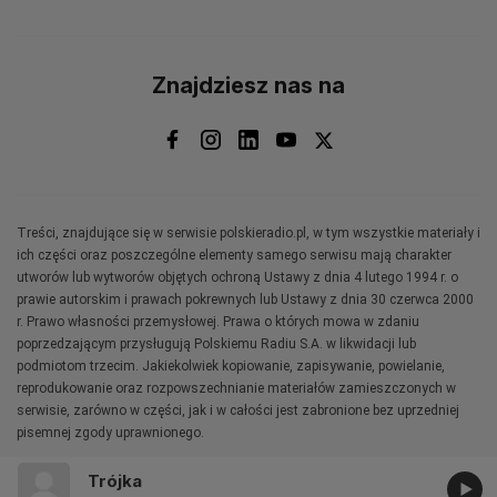
Znajdziesz nas na
Treści, znajdujące się w serwisie polskieradio.pl, w tym wszystkie materiały i
ich części oraz poszczególne elementy samego serwisu mają charakter
utworów lub wytworów objętych ochroną Ustawy z dnia 4 lutego 1994 r. o
prawie autorskim i prawach pokrewnych lub Ustawy z dnia 30 czerwca 2000
r. Prawo własności przemysłowej. Prawa o których mowa w zdaniu
poprzedzającym przysługują Polskiemu Radiu S.A. w likwidacji lub
podmiotom trzecim. Jakiekolwiek kopiowanie, zapisywanie, powielanie,
reprodukowanie oraz rozpowszechnianie materiałów zamieszczonych w
serwisie, zarówno w części, jak i w całości jest zabronione bez uprzedniej
pisemnej zgody uprawnionego.
Trójka