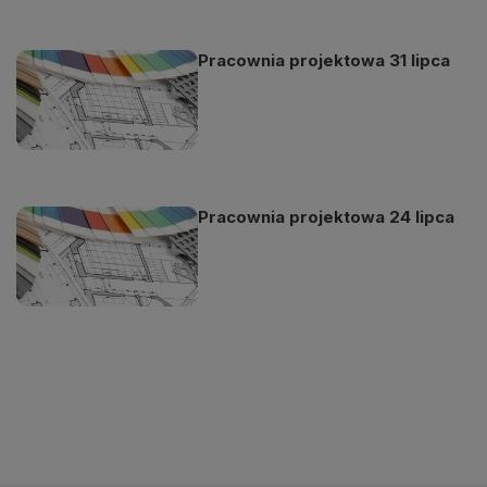
Pracownia projektowa 31 lipca
Pracownia projektowa 24 lipca
Odtwarzacz
jest
gotowy.
Kliknij
aby
odtwarzać.