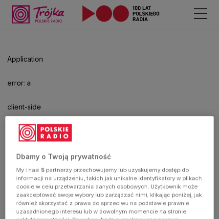
Odtwarzacz
jest
gotowy.
Kliknij
Application
aby
odtwarzać.
error: a
client-side
exception
has
Dbamy o Twoją prywatność
My i nasi
5
partnerzy przechowujemy lub uzyskujemy dostęp do
occurred
informacji na urządzeniu, takich jak unikalne identyfikatory w plikach
cookie w celu przetwarzania danych osobowych. Użytkownik może
zaakceptować swoje wybory lub zarządzać nimi, klikając poniżej, jak
(see the
również skorzystać z prawa do sprzeciwu na podstawie prawnie
uzasadnionego interesu lub w dowolnym momencie na stronie