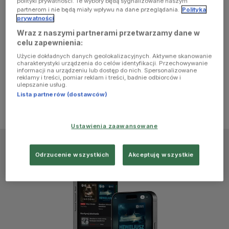
polityki prywatności. Te wybory będą sygnalizowane naszym
browser
partnerom i nie będą miały wpływu na dane przeglądania.
Polityka
prywatności
Wraz z naszymi partnerami przetwarzamy dane w
console for
celu zapewnienia:
Użycie dokładnych danych geolokalizacyjnych. Aktywne skanowanie
more
charakterystyki urządzenia do celów identyfikacji. Przechowywanie
informacji na urządzeniu lub dostęp do nich. Spersonalizowane
reklamy i treści, pomiar reklam i treści, badnie odbiorców i
information)
.
ulepszanie usług.
Lista partnerów (dostawców)
Ustawienia zaawansowane
Odrzucenie wszystkich
Akceptuję wszystkie