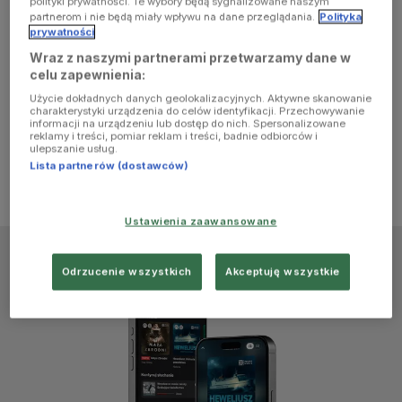
polityki prywatności. Te wybory będą sygnalizowane naszym
browser
partnerom i nie będą miały wpływu na dane przeglądania.
Polityka
prywatności
Wraz z naszymi partnerami przetwarzamy dane w
console for
celu zapewnienia:
Użycie dokładnych danych geolokalizacyjnych. Aktywne skanowanie
more
charakterystyki urządzenia do celów identyfikacji. Przechowywanie
informacji na urządzeniu lub dostęp do nich. Spersonalizowane
reklamy i treści, pomiar reklam i treści, badnie odbiorców i
information)
.
ulepszanie usług.
Lista partnerów (dostawców)
Ustawienia zaawansowane
Odrzucenie wszystkich
Akceptuję wszystkie