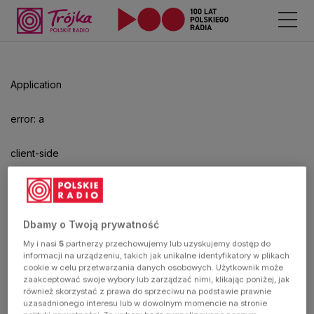
Odtwarzacz
jest
gotowy.
Kliknij
Application
aby
odtwarzać.
error: a
client-side
exception
has
Dbamy o Twoją prywatność
My i nasi
5
partnerzy przechowujemy lub uzyskujemy dostęp do
occurred
informacji na urządzeniu, takich jak unikalne identyfikatory w plikach
cookie w celu przetwarzania danych osobowych. Użytkownik może
zaakceptować swoje wybory lub zarządzać nimi, klikając poniżej, jak
(see the
również skorzystać z prawa do sprzeciwu na podstawie prawnie
uzasadnionego interesu lub w dowolnym momencie na stronie