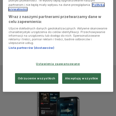
polityki prywatności. Te wybory będą sygnalizowane naszym
browser
partnerom i nie będą miały wpływu na dane przeglądania.
Polityka
prywatności
Wraz z naszymi partnerami przetwarzamy dane w
console for
celu zapewnienia:
Użycie dokładnych danych geolokalizacyjnych. Aktywne skanowanie
more
charakterystyki urządzenia do celów identyfikacji. Przechowywanie
informacji na urządzeniu lub dostęp do nich. Spersonalizowane
reklamy i treści, pomiar reklam i treści, badnie odbiorców i
information)
.
ulepszanie usług.
Lista partnerów (dostawców)
Ustawienia zaawansowane
Odrzucenie wszystkich
Akceptuję wszystkie