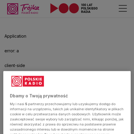
Odtwarzacz
jest
gotowy.
Kliknij
Application
aby
odtwarzać.
error: a
client-side
exception
has
Dbamy o Twoją prywatność
My i nasi
5
partnerzy przechowujemy lub uzyskujemy dostęp do
occurred
informacji na urządzeniu, takich jak unikalne identyfikatory w plikach
cookie w celu przetwarzania danych osobowych. Użytkownik może
zaakceptować swoje wybory lub zarządzać nimi, klikając poniżej, jak
(see the
również skorzystać z prawa do sprzeciwu na podstawie prawnie
uzasadnionego interesu lub w dowolnym momencie na stronie