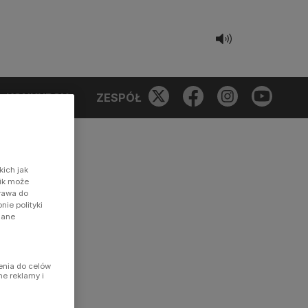
KONKURSY
ZESPÓŁ
kich jak
nik może
prawa do
ie polityki
dane
enia do celów
ne reklamy i