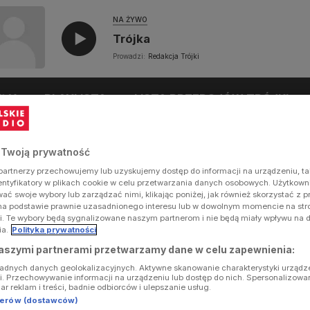
NA ŻYWO
Trójka
Prowadzi:
Redakcja Trójki
UŁY
PLAYLISTA
LISTA PRZEBOJÓW TRÓJKI
 Twoją prywatność
artnerzy przechowujemy lub uzyskujemy dostęp do informacji na urządzeniu, ta
dentyfikatory w plikach cookie w celu przetwarzania danych osobowych. Użytkow
ć swoje wybory lub zarządzać nimi, klikając poniżej, jak również skorzystać z 
na podstawie prawnie uzasadnionego interesu lub w dowolnym momencie na stron
i. Te wybory będą sygnalizowane naszym partnerom i nie będą miały wpływu na 
ia.
Polityka prywatności
aszymi partnerami przetwarzamy dane w celu zapewnienia:
ładnych danych geolokalizacyjnych. Aktywne skanowanie charakterystyki urządz
ji. Przechowywanie informacji na urządzeniu lub dostęp do nich. Spersonalizowa
iar reklam i treści, badnie odbiorców i ulepszanie usług.
tnerów (dostawców)