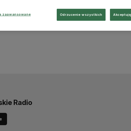
ia zaawansowane
Odrzucenie wszystkich
Akceptuję
skie Radio
e