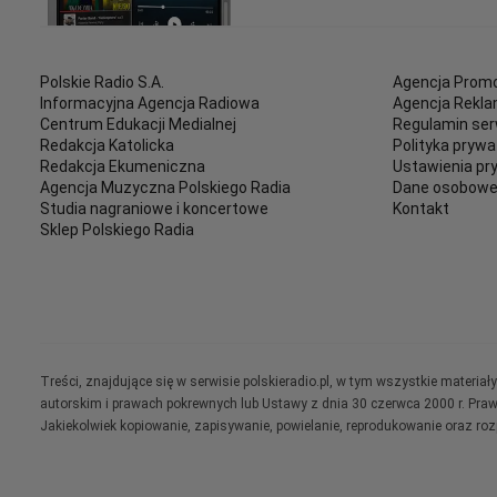
Polskie Radio S.A.
Agencja Promo
Informacyjna Agencja Radiowa
Agencja Rekl
Centrum Edukacji Medialnej
Regulamin ser
Redakcja Katolicka
Polityka prywa
Redakcja Ekumeniczna
Ustawienia pr
Agencja Muzyczna Polskiego Radia
Dane osobow
Studia nagraniowe i koncertowe
Kontakt
Sklep Polskiego Radia
Treści, znajdujące się w serwisie polskieradio.pl, w tym wszystkie materi
autorskim i prawach pokrewnych lub Ustawy z dnia 30 czerwca 2000 r. Pra
Jakiekolwiek kopiowanie, zapisywanie, powielanie, reprodukowanie oraz ro