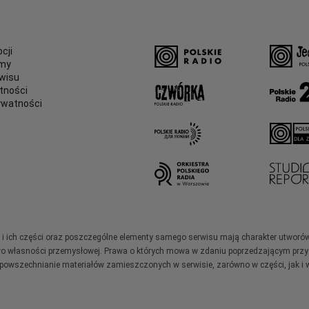
cji
amy
wisu
tności
ywatności
e
ały i ich części oraz poszczególne elementy samego serwisu mają charakter utworó
wo własności przemysłowej. Prawa o których mowa w zdaniu poprzedzającym przysł
zpowszechnianie materiałów zamieszczonych w serwisie, zarówno w części, jak i w