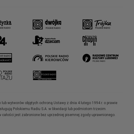
w lub wytworów objętych ochroną Ustawy z dnia 4 lutego 1994 r. o prawie
ugują Polskiemu Radiu S.A. w likwidacji lub podmiotom trzecim.
 całości jest zabronione bez uprzedniej pisemnej zgody uprawnionego.