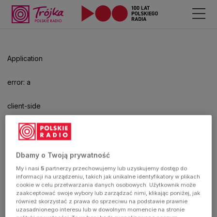
Application
error: a
client-side
exception
has
Dbamy o Twoją prywatność
My i nasi
5
partnerzy przechowujemy lub uzyskujemy dostęp do
occurred
informacji na urządzeniu, takich jak unikalne identyfikatory w plikach
cookie w celu przetwarzania danych osobowych. Użytkownik może
zaakceptować swoje wybory lub zarządzać nimi, klikając poniżej, jak
(see the
również skorzystać z prawa do sprzeciwu na podstawie prawnie
uzasadnionego interesu lub w dowolnym momencie na stronie