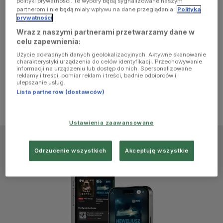
polityki prywatności. Te wybory będą sygnalizowane naszym
browser
partnerom i nie będą miały wpływu na dane przeglądania.
Polityka
prywatności
Wraz z naszymi partnerami przetwarzamy dane w
console for
celu zapewnienia:
Użycie dokładnych danych geolokalizacyjnych. Aktywne skanowanie
more
charakterystyki urządzenia do celów identyfikacji. Przechowywanie
informacji na urządzeniu lub dostęp do nich. Spersonalizowane
reklamy i treści, pomiar reklam i treści, badnie odbiorców i
information)
.
ulepszanie usług.
Lista partnerów (dostawców)
Ustawienia zaawansowane
Odrzucenie wszystkich
Akceptuję wszystkie