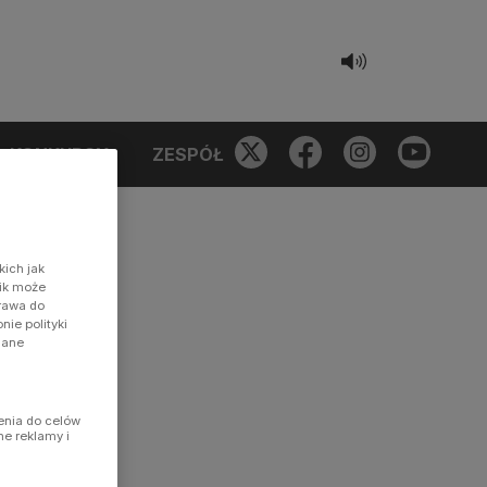
KONKURSY
ZESPÓŁ
kich jak
nik może
prawa do
ie polityki
dane
enia do celów
ne reklamy i