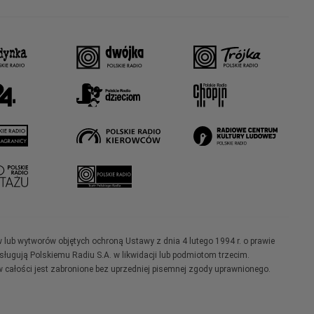
w lub wytworów objętych ochroną Ustawy z dnia 4 lutego 1994 r. o prawie
ugują Polskiemu Radiu S.A. w likwidacji lub podmiotom trzecim.
 całości jest zabronione bez uprzedniej pisemnej zgody uprawnionego.