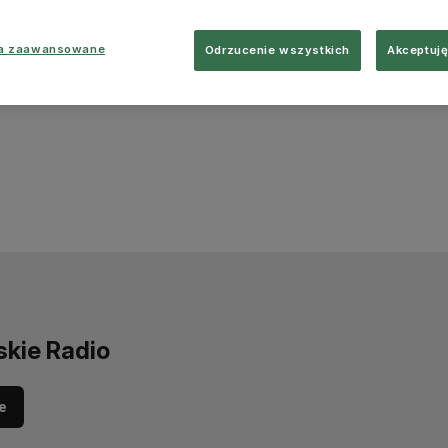
ia zaawansowane
Odrzucenie wszystkich
Akceptuję
skie Radio
e