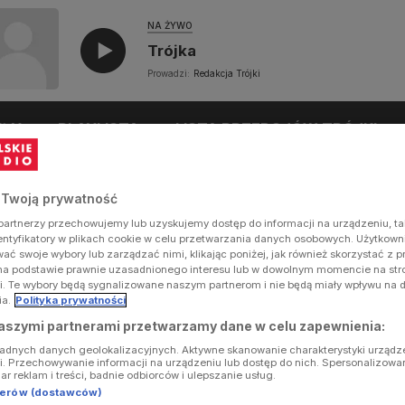
NA ŻYWO
Trójka
Prowadzi:
Redakcja Trójki
UŁY
PLAYLISTA
LISTA PRZEBOJÓW TRÓJKI
 Twoją prywatność
artnerzy przechowujemy lub uzyskujemy dostęp do informacji na urządzeniu, ta
dentyfikatory w plikach cookie w celu przetwarzania danych osobowych. Użytkow
ć swoje wybory lub zarządzać nimi, klikając poniżej, jak również skorzystać z 
na podstawie prawnie uzasadnionego interesu lub w dowolnym momencie na stron
i. Te wybory będą sygnalizowane naszym partnerom i nie będą miały wpływu na 
ia.
Polityka prywatności
aszymi partnerami przetwarzamy dane w celu zapewnienia:
ładnych danych geolokalizacyjnych. Aktywne skanowanie charakterystyki urządz
ji. Przechowywanie informacji na urządzeniu lub dostęp do nich. Spersonalizowa
iar reklam i treści, badnie odbiorców i ulepszanie usług.
tnerów (dostawców)