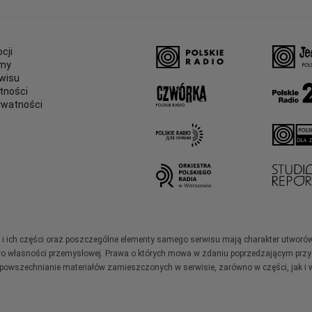
cji
amy
wisu
tności
ywatności
e
ały i ich części oraz poszczególne elementy samego serwisu mają charakter utworó
wo własności przemysłowej. Prawa o których mowa w zdaniu poprzedzającym przysł
zpowszechnianie materiałów zamieszczonych w serwisie, zarówno w części, jak i w