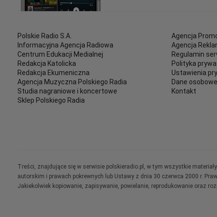
Polskie Radio S.A.
Agencja Promo
Informacyjna Agencja Radiowa
Agencja Rekl
Centrum Edukacji Medialnej
Regulamin ser
Redakcja Katolicka
Polityka prywa
Redakcja Ekumeniczna
Ustawienia pr
Agencja Muzyczna Polskiego Radia
Dane osobow
Studia nagraniowe i koncertowe
Kontakt
Sklep Polskiego Radia
Treści, znajdujące się w serwisie polskieradio.pl, w tym wszystkie materi
autorskim i prawach pokrewnych lub Ustawy z dnia 30 czerwca 2000 r. Pra
Jakiekolwiek kopiowanie, zapisywanie, powielanie, reprodukowanie oraz ro