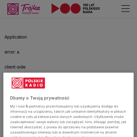
Application
error: a
client-side
exception
has
Dbamy o Twoją prywatność
My i nasi
5
partnerzy przechowujemy lub uzyskujemy dostęp do
occurred
informacji na urządzeniu, takich jak unikalne identyfikatory w plikach
cookie w celu przetwarzania danych osobowych. Użytkownik może
zaakceptować swoje wybory lub zarządzać nimi, klikając poniżej, jak
(see the
również skorzystać z prawa do sprzeciwu na podstawie prawnie
uzasadnionego interesu lub w dowolnym momencie na stronie