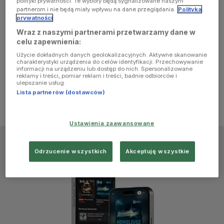
polityki prywatności. Te wybory będą sygnalizowane naszym
browser
partnerom i nie będą miały wpływu na dane przeglądania.
Polityka
prywatności
Wraz z naszymi partnerami przetwarzamy dane w
console for
celu zapewnienia:
Użycie dokładnych danych geolokalizacyjnych. Aktywne skanowanie
more
charakterystyki urządzenia do celów identyfikacji. Przechowywanie
informacji na urządzeniu lub dostęp do nich. Spersonalizowane
reklamy i treści, pomiar reklam i treści, badnie odbiorców i
information)
.
ulepszanie usług.
Lista partnerów (dostawców)
Ustawienia zaawansowane
Odrzucenie wszystkich
Akceptuję wszystkie