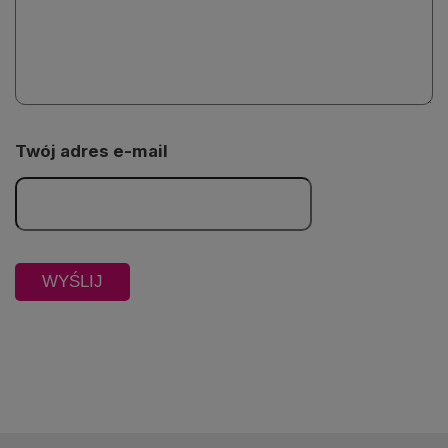
Twój adres e-mail
Odtwarzacz
jest
gotowy.
Kliknij
aby
odtwarzać.