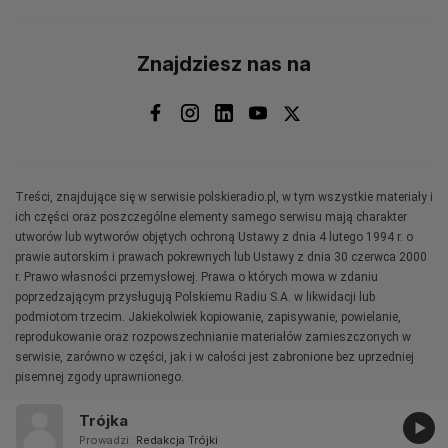
Znajdziesz nas na
Treści, znajdujące się w serwisie polskieradio.pl, w tym wszystkie materiały i
ich części oraz poszczególne elementy samego serwisu mają charakter
utworów lub wytworów objętych ochroną Ustawy z dnia 4 lutego 1994 r. o
prawie autorskim i prawach pokrewnych lub Ustawy z dnia 30 czerwca 2000
r. Prawo własności przemysłowej. Prawa o których mowa w zdaniu
poprzedzającym przysługują Polskiemu Radiu S.A. w likwidacji lub
podmiotom trzecim. Jakiekolwiek kopiowanie, zapisywanie, powielanie,
reprodukowanie oraz rozpowszechnianie materiałów zamieszczonych w
serwisie, zarówno w części, jak i w całości jest zabronione bez uprzedniej
pisemnej zgody uprawnionego.
Trójka
Prowadzi:
Redakcja Trójki