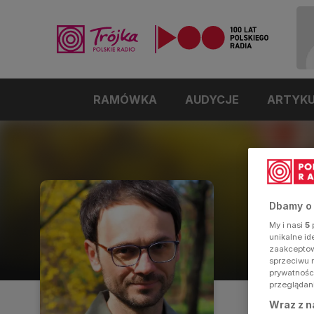
RAMÓWKA
AUDYCJE
ARTYK
Kuba
Dbamy o
My i nasi
5
p
Kierownik R
unikalne i
zaakceptowa
sprzeciwu 
prywatnośc
przeglądan
Wraz z n