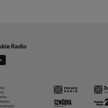
skie Radio
e
cji
amy
wisu
tności
ywatności