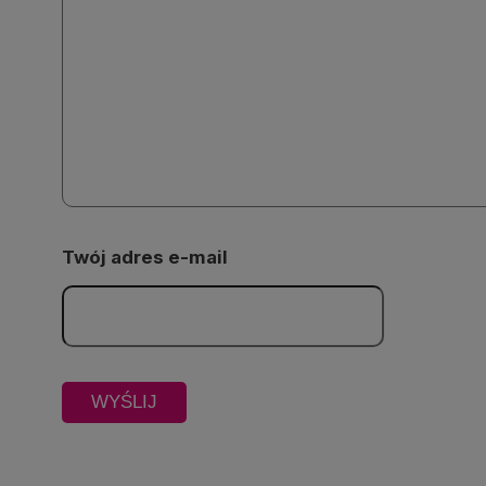
Twój adres e-mail
Odtwarzacz
jest
gotowy.
Kliknij
aby
odtwarzać.