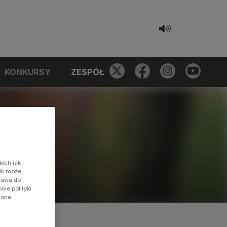
KONKURSY
ZESPÓŁ
kich jak
nik może
prawa do
ie polityki
dane