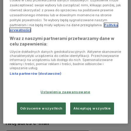
cookie w celu przetwarzania danych osobowych. Użytkownik może
zaakceptować swoje wybory lub zarządzać nimi, klikając poniżej, jak
również skorzystać z prawa do sprzeciwu na podstawie prawnie
uzasadnionego interesu lub w dowolnym momencie na stronie
polityki prywatności. Te wybory będą sygnalizowane naszym
NAPISZ DO MNIE
partnerom i nie będą miały wpływu na dane przeglądania.
Polityka
prywatności
Wraz z naszymi partnerami przetwarzamy dane w
celu zapewnienia:
Użycie dokładnych danych geolokalizacyjnych. Aktywne skanowanie
charakterystyki urządzenia do celów identyfikacji. Przechowywanie
informacji na urządzeniu lub dostęp do nich. Spersonalizowane
reklamy i treści, pomiar reklam i treści, badnie odbiorców i
ulepszanie usług.
Lista partnerów (dostawców)
Ustawienia zaawansowane
Odrzucenie wszystkich
Akceptuję wszystkie
Twój adres e-mail