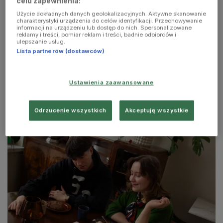
celu zapewnienia:
Użycie dokładnych danych geolokalizacyjnych. Aktywne skanowanie
charakterystyki urządzenia do celów identyfikacji. Przechowywanie
informacji na urządzeniu lub dostęp do nich. Spersonalizowane
reklamy i treści, pomiar reklam i treści, badnie odbiorców i
ulepszanie usług.
Lista partnerów (dostawców)
Ustawienia zaawansowane
Program Środka
Odrzucenie wszystkich
Akceptuję wszystkie