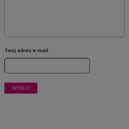
Twój adres e-mail
Odtwarzacz
jest
gotowy.
Kliknij
aby
odtwarzać.