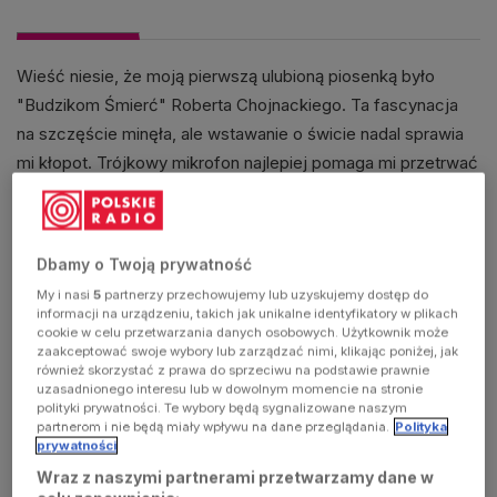
Wieść niesie, że moją pierwszą ulubioną piosenką było
"Budzikom Śmierć" Roberta Chojnackiego. Ta fascynacja
na szczęście minęła, ale wstawanie o świcie nadal sprawia
mi kłopot. Trójkowy mikrofon najlepiej pomaga mi przetrwać
trudy poranka, dlatego walczę z naturą sowy prowadząc
przedpołudniowe pasmo "Dobrego dnia", a wieczorami
realizuję się w "Białych Szumach" - audycji, w której dzielę
Dbamy o Twoją prywatność
się swoimi muzycznymi zachwytami. Uwielbiam: zachody
My i nasi
5
partnerzy przechowujemy lub uzyskujemy dostęp do
słońca, dźwięk saksofonu barytonowego, tosty z serem.
informacji na urządzeniu, takich jak unikalne identyfikatory w plikach
cookie w celu przetwarzania danych osobowych. Użytkownik może
zaakceptować swoje wybory lub zarządzać nimi, klikając poniżej, jak
AUDYCJE
również skorzystać z prawa do sprzeciwu na podstawie prawnie
uzasadnionego interesu lub w dowolnym momencie na stronie
polityki prywatności. Te wybory będą sygnalizowane naszym
partnerom i nie będą miały wpływu na dane przeglądania.
Polityka
prywatności
Wraz z naszymi partnerami przetwarzamy dane w