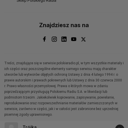
Sklep Polskiego Radia
Znajdziesz nas na
Treści, znajdujące się w serwisie polskieradio.pl, w tym wszystkie materiały i
ich części oraz poszczególne elementy samego serwisu mają charakter
utworów lub wytworów objętych ochroną Ustawy z dnia 4 lutego 1994 r. o
prawie autorskim i prawach pokrewnych lub Ustawy z dnia 30 czerwca 2000
r. Prawo własności przemysłowej. Prawa o których mowa w zdaniu
poprzedzającym przysługują Polskiemu Radiu S.A. w likwidacji lub
podmiotom trzecim. Jakiekolwiek kopiowanie, zapisywanie, powielanie,
reprodukowanie oraz rozpowszechnianie materiałów zamieszczonych w
serwisie, zarówno w części, jak i w całości jest zabronione bez uprzedniej
pisemnej zgody uprawnionego.
Trójka