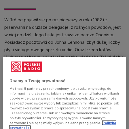
W Trójce pojawił się po raz pierwszy w roku 1982 i z
przerwami na dłuższe delegacje, z różnych powodów, jest
w niej do dziś. Jego Lista jest zawsze bardzo Osobista.
Posiadacz pocztówki od Johna Lennona, zbyt dużej liczby
płyt i vintage'owego sprzętu audio. Oraz trzech kotów.
Wybudował barkę, na której mieszka, niedaleko Trójki, żeby
już zawsze mieć blisko do pracy.
AUDYCJE
Dbamy o Twoją prywatność
My i nasi
5
partnerzy przechowujemy lub uzyskujemy dostęp do
informacji na urządzeniu, takich jak unikalne identyfikatory w plikach
cookie w celu przetwarzania danych osobowych. Użytkownik może
zaakceptować swoje wybory lub zarządzać nimi, klikając poniżej, jak
również skorzystać z prawa do sprzeciwu na podstawie prawnie
uzasadnionego interesu lub w dowolnym momencie na stronie
polityki prywatności. Te wybory będą sygnalizowane naszym
partnerom i nie będą miały wpływu na dane przeglądania.
Polityka
prywatności