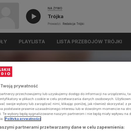
NA ŻYWO
Trójka
Prowadzi:
Redakcja Trójki
UŁY
PLAYLISTA
LISTA PRZEBOJÓW TRÓJKI
k
Pawlukiewicz
 Twoją prywatność
artnerzy przechowujemy lub uzyskujemy dostęp do informacji na urządzeniu, ta
dentyfikatory w plikach cookie w celu przetwarzania danych osobowych. Użytkow
ć swoje wybory lub zarządzać nimi, klikając poniżej, jak również skorzystać z 
na podstawie prawnie uzasadnionego interesu lub w dowolnym momencie na stron
i. Te wybory będą sygnalizowane naszym partnerom i nie będą miały wpływu na 
ia.
Polityka prywatności
aszymi partnerami przetwarzamy dane w celu zapewnienia: