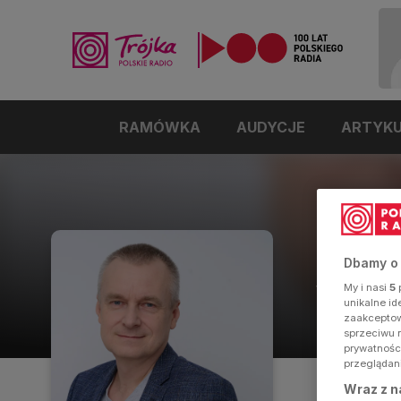
RAMÓWKA
AUDYCJE
ARTYK
Mare
Dbamy o
My i nasi
5
p
Wydawca
unikalne i
zaakceptowa
sprzeciwu 
prywatnośc
przeglądan
Wraz z n