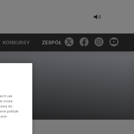
KONKURSY
ZESPÓŁ
kich jak
nik może
prawa do
ie polityki
dane