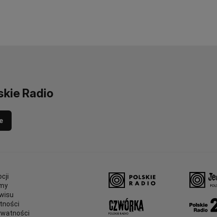
skie Radio
e
cji
amy
wisu
tności
ywatności