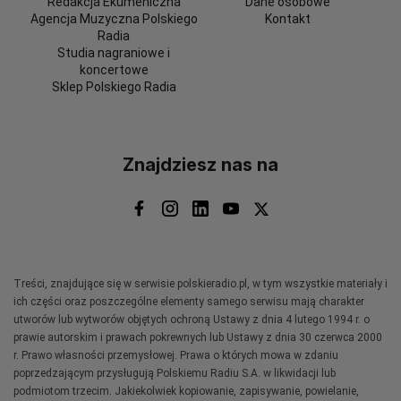
Redakcja Ekumeniczna
Dane osobowe
Agencja Muzyczna Polskiego
Kontakt
Radia
Studia nagraniowe i
koncertowe
Sklep Polskiego Radia
Znajdziesz nas na
Treści, znajdujące się w serwisie polskieradio.pl, w tym wszystkie materiały i
ich części oraz poszczególne elementy samego serwisu mają charakter
utworów lub wytworów objętych ochroną Ustawy z dnia 4 lutego 1994 r. o
prawie autorskim i prawach pokrewnych lub Ustawy z dnia 30 czerwca 2000
r. Prawo własności przemysłowej. Prawa o których mowa w zdaniu
poprzedzającym przysługują Polskiemu Radiu S.A. w likwidacji lub
podmiotom trzecim. Jakiekolwiek kopiowanie, zapisywanie, powielanie,