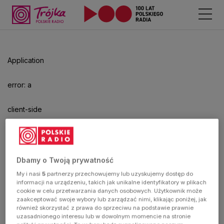
Application
error: a
client-side
exception
has
Dbamy o Twoją prywatność
My i nasi
5
partnerzy przechowujemy lub uzyskujemy dostęp do
occurred
informacji na urządzeniu, takich jak unikalne identyfikatory w plikach
cookie w celu przetwarzania danych osobowych. Użytkownik może
zaakceptować swoje wybory lub zarządzać nimi, klikając poniżej, jak
(see the
również skorzystać z prawa do sprzeciwu na podstawie prawnie
uzasadnionego interesu lub w dowolnym momencie na stronie