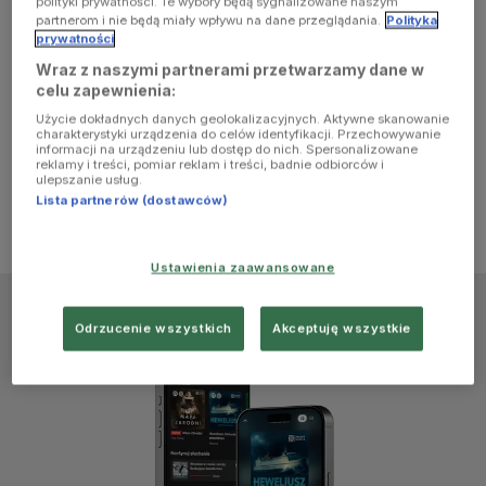
polityki prywatności. Te wybory będą sygnalizowane naszym
browser
partnerom i nie będą miały wpływu na dane przeglądania.
Polityka
prywatności
Wraz z naszymi partnerami przetwarzamy dane w
console for
celu zapewnienia:
Użycie dokładnych danych geolokalizacyjnych. Aktywne skanowanie
more
charakterystyki urządzenia do celów identyfikacji. Przechowywanie
informacji na urządzeniu lub dostęp do nich. Spersonalizowane
reklamy i treści, pomiar reklam i treści, badnie odbiorców i
information)
.
ulepszanie usług.
Lista partnerów (dostawców)
Ustawienia zaawansowane
Odrzucenie wszystkich
Akceptuję wszystkie