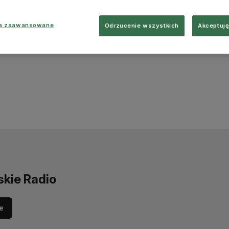
ia zaawansowane
Odrzucenie wszystkich
Akceptuję
skie Radio
e