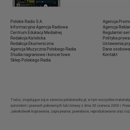
Polskie Radio S.A.
Agencja Promo
Informacyjna Agencja Radiowa
Agencja Rekl
Centrum Edukacji Medialnej
Regulamin ser
Redakcja Katolicka
Polityka prywa
Redakcja Ekumeniczna
Ustawienia pr
Agencja Muzyczna Polskiego Radia
Dane osobow
Studia nagraniowe i koncertowe
Kontakt
Sklep Polskiego Radia
Treści, znajdujące się w serwisie polskieradio.pl, w tym wszystkie materi
autorskim i prawach pokrewnych lub Ustawy z dnia 30 czerwca 2000 r. Pra
Jakiekolwiek kopiowanie, zapisywanie, powielanie, reprodukowanie oraz ro