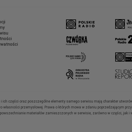
cji
amy
wisu
tności
ywatności
e
ały i ich części oraz poszczególne elementy samego serwisu mają charakter utworó
wo własności przemysłowej. Prawa o których mowa w zdaniu poprzedzającym przysł
zpowszechnianie materiałów zamieszczonych w serwisie, zarówno w części, jak i w