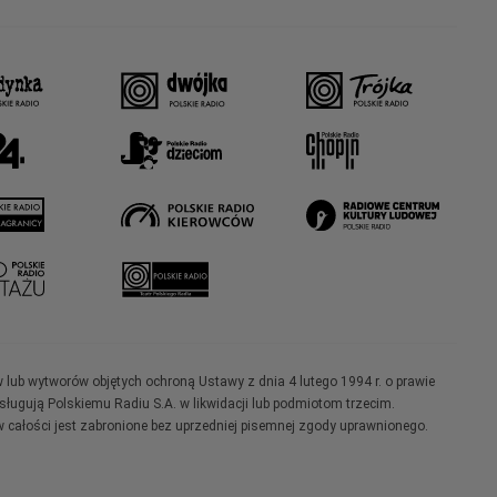
w lub wytworów objętych ochroną Ustawy z dnia 4 lutego 1994 r. o prawie
ugują Polskiemu Radiu S.A. w likwidacji lub podmiotom trzecim.
 całości jest zabronione bez uprzedniej pisemnej zgody uprawnionego.