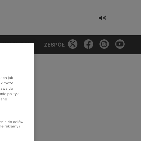
KONKURSY
ZESPÓŁ
kich jak
nik może
prawa do
ie polityki
dane
enia do celów
ne reklamy i