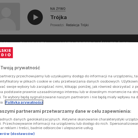
NA ŻYWO
Trójka
Prowadzi:
Redakcja Trójki
UŁY
PLAYLISTA
LISTA PRZEBOJÓW TRÓJKI
 Twoją prywatność
artnerzy przechowujemy lub uzyskujemy dostęp do informacji na urządzeniu, ta
dentyfikatory w plikach cookie w celu przetwarzania danych osobowych. Użytkow
ć swoje wybory lub zarządzać nimi, klikając poniżej, jak również skorzystać z 
na podstawie prawnie uzasadnionego interesu lub w dowolnym momencie na stron
i. Te wybory będą sygnalizowane naszym partnerom i nie będą miały wpływu na 
ia.
Polityka prywatności
aszymi partnerami przetwarzamy dane w celu zapewnienia:
ładnych danych geolokalizacyjnych. Aktywne skanowanie charakterystyki urządz
ji. Przechowywanie informacji na urządzeniu lub dostęp do nich. Spersonalizowa
iar reklam i treści, badnie odbiorców i ulepszanie usług.
tnerów (dostawców)