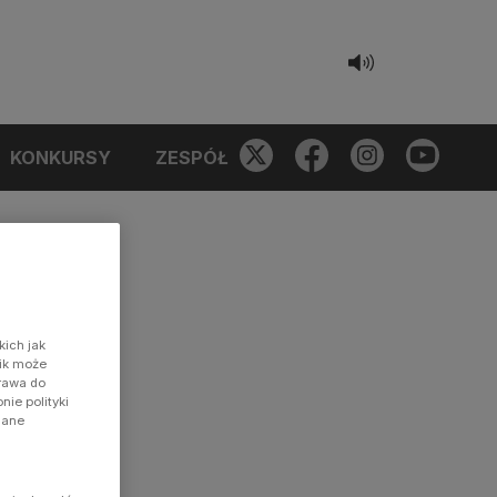
KONKURSY
ZESPÓŁ
kich jak
nik może
prawa do
ie polityki
dane