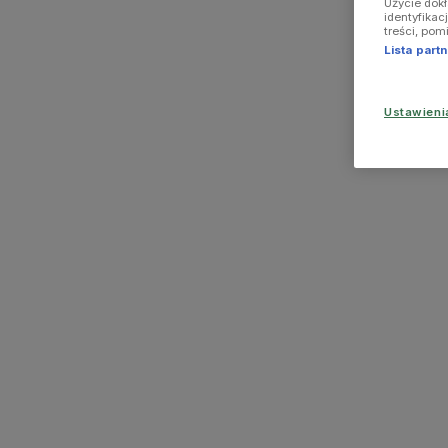
Użycie dok
identyfikac
treści, pom
Lista par
Ustawien