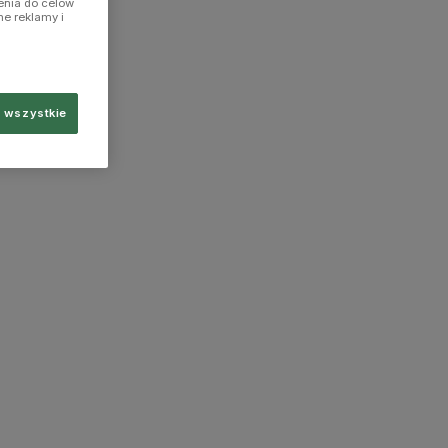
enia do celów
ne reklamy i
 wszystkie