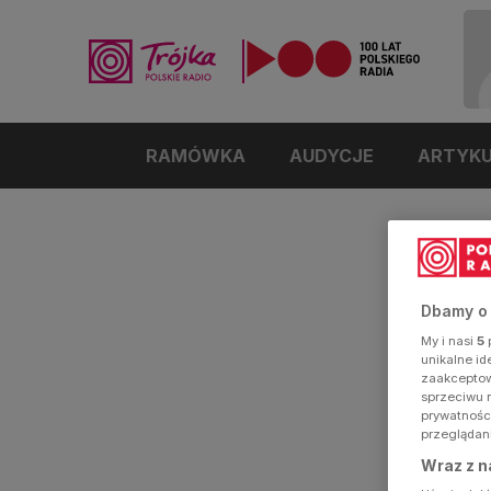
RAMÓWKA
AUDYCJE
ARTYK
Dbamy o
My i nasi
5
p
unikalne i
zaakceptowa
sprzeciwu 
prywatnośc
przeglądan
Wraz z n