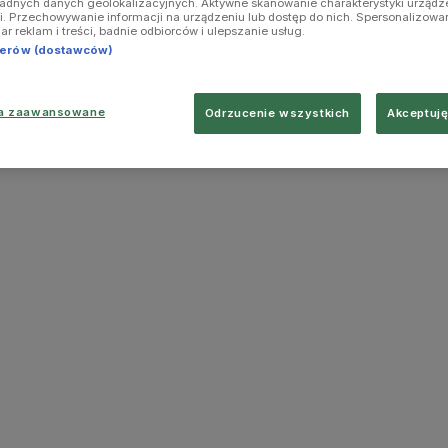
ładnych danych geolokalizacyjnych. Aktywne skanowanie charakterystyki urządz
ji. Przechowywanie informacji na urządzeniu lub dostęp do nich. Spersonalizowa
iar reklam i treści, badnie odbiorców i ulepszanie usług.
tnerów (dostawców)
ia zaawansowane
Odrzucenie wszystkich
Akceptuję