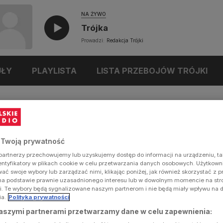
NA ŻYWO
Trójka
Prowadzi:
Redakcja Trójki
UŁY
PLAYLISTA
LISTA PRZEBOJÓW TRÓJKI
 Twoją prywatność
artnerzy przechowujemy lub uzyskujemy dostęp do informacji na urządzeniu, ta
dentyfikatory w plikach cookie w celu przetwarzania danych osobowych. Użytkow
ć swoje wybory lub zarządzać nimi, klikając poniżej, jak również skorzystać z 
na podstawie prawnie uzasadnionego interesu lub w dowolnym momencie na stron
i. Te wybory będą sygnalizowane naszym partnerom i nie będą miały wpływu na 
ia.
Polityka prywatności
aszymi partnerami przetwarzamy dane w celu zapewnienia: