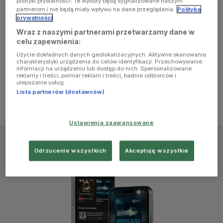
polityki prywatności. Te wybory będą sygnalizowane naszym
browser
partnerom i nie będą miały wpływu na dane przeglądania.
Polityka
prywatności
Wraz z naszymi partnerami przetwarzamy dane w
console for
celu zapewnienia:
Użycie dokładnych danych geolokalizacyjnych. Aktywne skanowanie
more
charakterystyki urządzenia do celów identyfikacji. Przechowywanie
informacji na urządzeniu lub dostęp do nich. Spersonalizowane
reklamy i treści, pomiar reklam i treści, badnie odbiorców i
information)
.
ulepszanie usług.
Lista partnerów (dostawców)
Ustawienia zaawansowane
Odrzucenie wszystkich
Akceptuję wszystkie