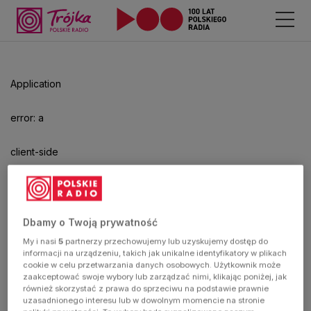
Odtwarzacz
jest
gotowy.
Kliknij
Application
aby
odtwarzać.
error: a
client-side
exception
has
Dbamy o Twoją prywatność
My i nasi
5
partnerzy przechowujemy lub uzyskujemy dostęp do
occurred
informacji na urządzeniu, takich jak unikalne identyfikatory w plikach
cookie w celu przetwarzania danych osobowych. Użytkownik może
zaakceptować swoje wybory lub zarządzać nimi, klikając poniżej, jak
(see the
również skorzystać z prawa do sprzeciwu na podstawie prawnie
uzasadnionego interesu lub w dowolnym momencie na stronie