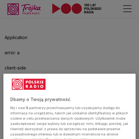
Odtwarzacz
jest
gotowy.
Kliknij
Application
aby
odtwarzać.
error: a
client-side
exception
has
Dbamy o Twoją prywatność
My i nasi
5
partnerzy przechowujemy lub uzyskujemy dostęp do
occurred
informacji na urządzeniu, takich jak unikalne identyfikatory w plikach
cookie w celu przetwarzania danych osobowych. Użytkownik może
zaakceptować swoje wybory lub zarządzać nimi, klikając poniżej, jak
(see the
również skorzystać z prawa do sprzeciwu na podstawie prawnie
uzasadnionego interesu lub w dowolnym momencie na stronie