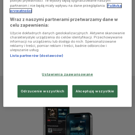
polityki prywatności. Te wybory będą sygnalizowane naszym
browser
partnerom i nie będą miały wpływu na dane przeglądania.
Polityka
prywatności
Wraz z naszymi partnerami przetwarzamy dane w
console for
celu zapewnienia:
Użycie dokładnych danych geolokalizacyjnych. Aktywne skanowanie
more
charakterystyki urządzenia do celów identyfikacji. Przechowywanie
informacji na urządzeniu lub dostęp do nich. Spersonalizowane
reklamy i treści, pomiar reklam i treści, badnie odbiorców i
information)
.
ulepszanie usług.
Lista partnerów (dostawców)
Ustawienia zaawansowane
Odrzucenie wszystkich
Akceptuję wszystkie